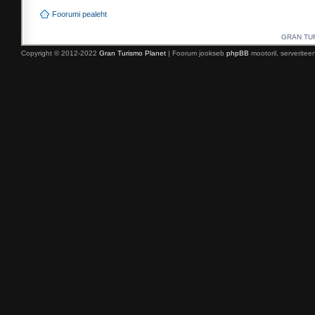
Foorumi pealeht
GRAN TURI
Copyright © 2012-2022
Gran Turismo Planet
| Foorum jookseb
phpBB
mootoril, serverite