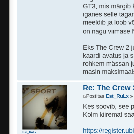
GT3, mis märgib k
iganes selle taga
meeldib ja loob võ
on nagu viimase
Eks The Crew 2 ju
kaardi avatus ja 
rohkem mässan ju
masin maksimaals
Re: The Crew 
Postitas
Est_RuLx
» 
Kes soovib, see p
Kolm kiiremat sa
https://register.
Est_RuLx