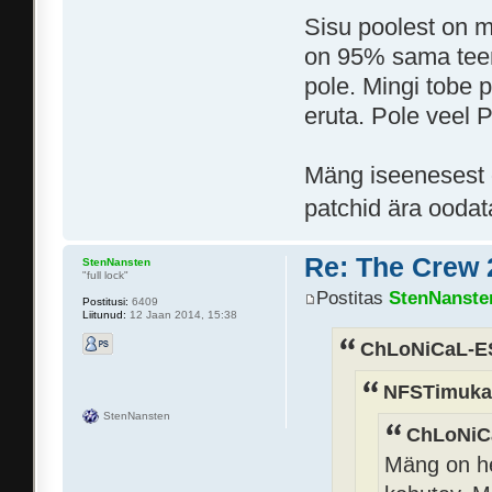
Sisu poolest on mä
on 95% sama teema
pole. Mingi tobe p
eruta. Pole veel 
Mäng iseenesest 
patchid ära oodat
Re: The Crew 
StenNansten
"full lock"
Postitas
StenNanste
Postitusi:
6409
Liitunud:
12 Jaan 2014, 15:38
ChLoNiCaL-ES
NFSTimukas
StenNansten
ChLoNiCa
Mäng on he