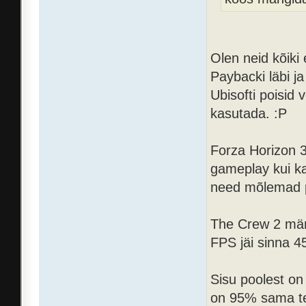
Olen neid kõiki 
Paybacki läbi ja
Ubisofti poisid
kasutada. :P
Forza Horizon 3
gameplay kui ka
need mõlemad p
The Crew 2 män
FPS jäi sinna 4
Sisu poolest on 
on 95% sama tee