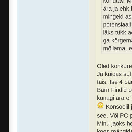
kohutav. M
ära ja ehk 
mingeid as
potensiaali
läks tükk 
ga kõrgemat
mõllama, e
Oled konkuren
Ja kuidas sul
täis. Ise 4 p
Barn Findid o
kunagi ära ei
Konsoolil 
see. Või PC p
Minu jaoks h
koos mängida