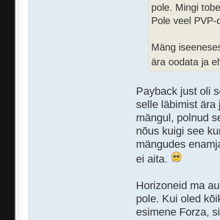
pole. Mingi tobe
Pole veel PVP-d
Mäng iseeneses
ära oodata ja e
Payback just oli se
selle läbimist ära
mängul, polnud se
nõus kuigi see kun
mängudes enamjaol
ei aita.
Horizoneid ma aus
pole. Kui oled kõ
esimene Forza, sii