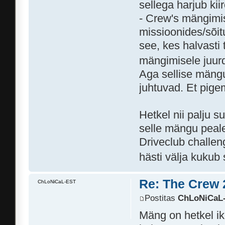
sellega harjub kiir
- Crew's mängimi
missioonides/sõit
see, kes halvasti
mängimisele juurd
Aga sellise mängu 
juhtuvad. Et pige
Hetkel nii palju s
selle mängu peale
Driveclub challeng
hästi välja kukub
Re: The Crew 
ChLoNiCaL-EST
Postitas
ChLoNiCaL
Mäng on hetkel ik