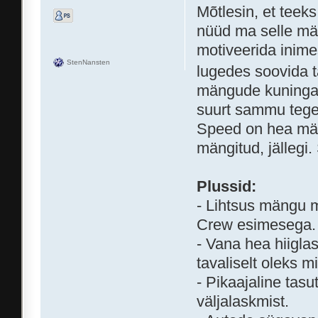
Mõtlesin, et teek
nüüd ma selle män
motiveerida inim
StenNansten
lugedes soovida 
mängude kuningas
suurt sammu tegem
Speed on hea mäng
mängitud, jällegi
Plussid:
- Lihtsus mängu m
Crew esimesega.
- Vana hea hiiglasl
tavaliselt oleks mi
- Pikaajaline tas
väljalaskmist.