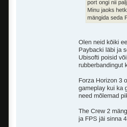
port ongi nii p
Minu jaoks hetk
mängida seda P
Olen neid kõiki ee
Paybacki läbi ja s
Ubisofti poisid v
rubberbandingut 
Forza Horizon 3 o
gameplay kui ka g
need mõlemad pik
The Crew 2 mängi
ja FPS jäi sinna 