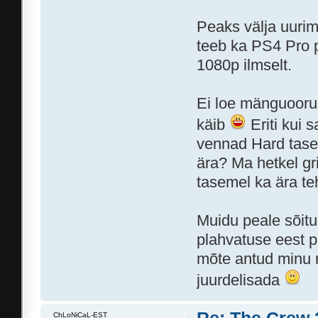
Peaks välja uurim
teeb ka PS4 Pro p
1080p ilmselt.
Ei loe mänguooru
käib
Eriti kui 
vennad Hard tasem
ära? Ma hetkel gr
tasemel ka ära te
Muidu peale sõitu
plahvatuse eest p
mõte antud minu 
juurdelisada
ChLoNiCaL-EST