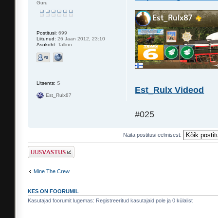
Guru
Postitusi:
699
Liitunud:
26 Jaan 2012, 23:10
Asukoht:
Tallinn
Litsents:
S
Est_Rulx Videod
Est_Rulx87
#025
Näita postitusi eelmisest:
Postita vastus
Mine The Crew
KES ON FOORUMIL
Kasutajad foorumit lugemas: Registreeritud kasutajaid pole ja 0 külalist