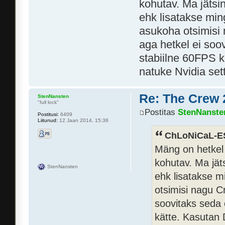
kohutav. Ma jätsi
ehk lisatakse min
asukoha otsimisi 
aga hetkel ei soo
stabiilne 60FPS k
natuke Nvidia set
Re: The Crew 
StenNansten
"full lock"
Postitas
StenNanste
Postitusi:
6409
Liitunud:
12 Jaan 2014, 15:38
ChLoNiCaL-ES
Mäng on hetkel 
kohutav. Ma jät
StenNansten
ehk lisatakse m
otsimisi nagu Cr
soovitaks seda 
kätte. Kasutan 