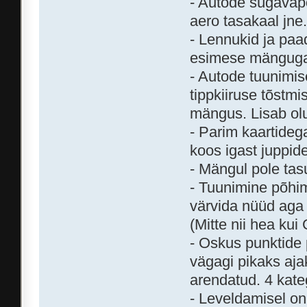
- Autode sügavapõ
aero tasakaal jne
- Lennukid ja paa
esimese mänguga 
- Autode tuunimise
tippkiiruse tõstm
mängus. Lisab olu
- Parim kaartideg
koos igast juppid
- Mängul pole tasu
- Tuunimine põhimõ
värvida nüüd aga 
(Mitte nii hea kui
- Oskus punktide
vägagi pikaks aja
arendatud. 4 kate
- Leveldamisel o