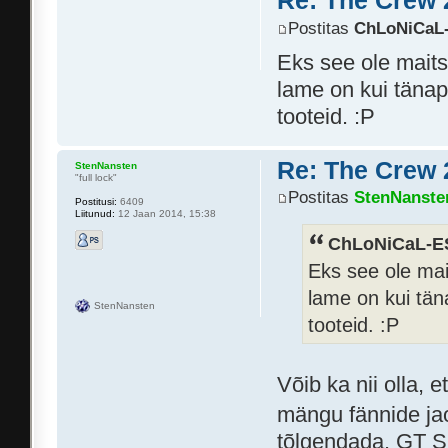
Re: The Crew 
Postitas
ChLoNiCaL
Eks see ole maitse
lame on kui tänap
tooteid. :P
Re: The Crew 
StenNansten
"full lock"
Postitas
StenNanste
Postitusi:
6409
Liitunud:
12 Jaan 2014, 15:38
ChLoNiCaL-ES
Eks see ole mait
lame on kui täna
StenNansten
tooteid. :P
Võib ka nii olla, 
mängu fännide j
tõlgendada. GT S