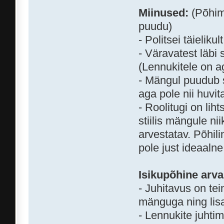
Miinused:
(Põhimõ
puudu)
- Politsei täieli
- Väravatest läbi 
(Lennukitele on ag
- Mängul puudub s
aga pole nii huvit
- Roolitugi on liht
stiilis mängule ni
arvestatav. Põhili
pole just ideaalne
Isikupõhine arv
- Juhitavus on t
mänguga ning lis
- Lennukite juhti