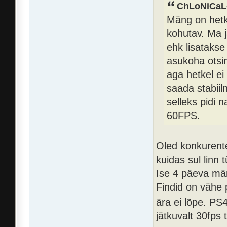
ChLoNiCaL-
Mäng on hetke
kohutav. Ma 
ehk lisatakse
asukoha otsim
aga hetkel ei
saada stabii
selleks pidi 
60FPS.
Oled konkurente
kuidas sul linn 
Ise 4 päeva män
Findid on vähe 
ära ei lõpe. PS4
jätkuvalt 30fps