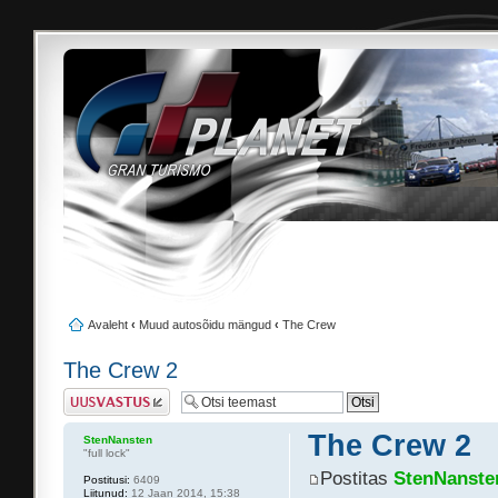
Avaleht
‹
Muud autosõidu mängud
‹
The Crew
The Crew 2
Postita vastus
The Crew 2
StenNansten
"full lock"
Postitas
StenNanste
Postitusi:
6409
Liitunud:
12 Jaan 2014, 15:38