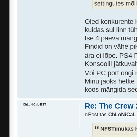
settingutes mõl
Oled konkurente k
kuidas sul linn tü
Ise 4 päeva mängu
Findid on vähe pi
ära ei lõpe. PS4 P
Konsoolil jätkuval
Või PC port ongi 
Minu jaoks hetke
koos mängida se
Re: The Crew 
ChLoNiCaL-EST
Postitas
ChLoNiCaL
NFSTimukas ki