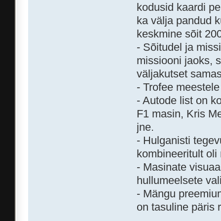
kodusid kaardi pe
ka välja pandud ku
keskmine sõit 20
- Sõitudel ja miss
missiooni jaoks, 
väljakutset samas
- Trofee meestele
- Autode list on 
F1 masin, Kris M
jne.
- Hulganisti tegev
kombineeritult ol
- Masinate visuaa
hullumeelsete val
- Mängu preemium
on tasuline päris