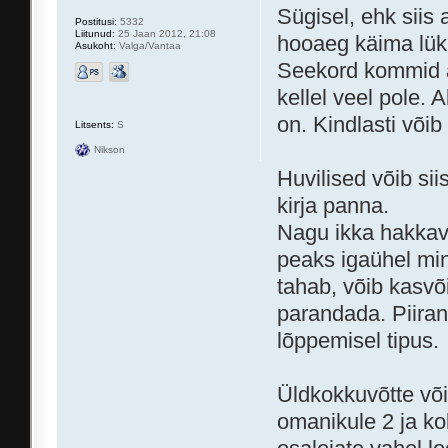
Sügisel, ehk siis 
Postitusi:
5332
Liitunud:
25 Jaan 2012, 21:08
hooaeg käima lüka
Asukoht:
Valga/Vantaa
Seekord kommid a
kellel veel pole. 
on. Kindlasti või
Litsents:
S
Nikson
Huvilised võib si
kirja panna.
Nagu ikka hakkav
peaks igaühel min
tahab, võib kasvõ
parandada. Piirang
lõppemisel tipus.
Üldkokkuvõtte võ
omanikule 2 ja k