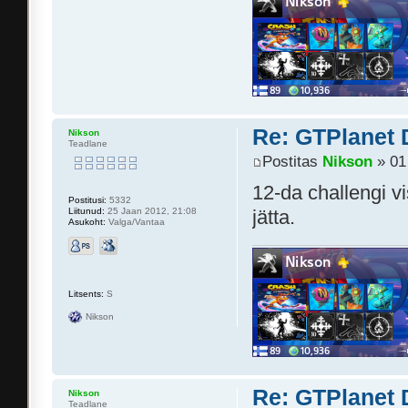
Re: GTPlanet 
Nikson
Teadlane
Postitas
Nikson
» 01
12-da challengi v
Postitusi:
5332
Liitunud:
25 Jaan 2012, 21:08
jätta.
Asukoht:
Valga/Vantaa
Litsents:
S
Nikson
Re: GTPlanet 
Nikson
Teadlane