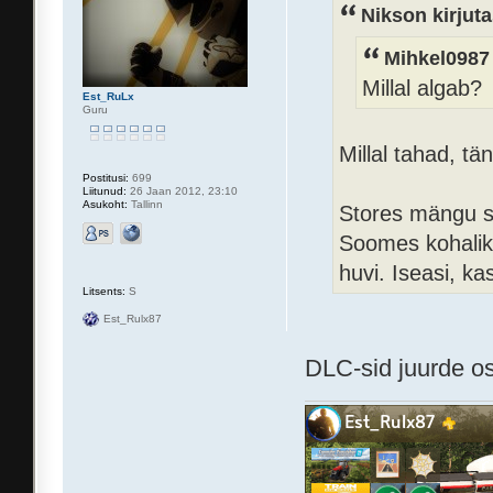
Nikson kirjuta
Mihkel0987 
Millal algab?
Est_RuLx
Guru
Millal tahad, t
Postitusi:
699
Liitunud:
26 Jaan 2012, 23:10
Asukoht:
Tallinn
Stores mängu sa
Soomes kohaliku
huvi. Iseasi, k
Litsents:
S
Est_Rulx87
DLC-sid juurde o