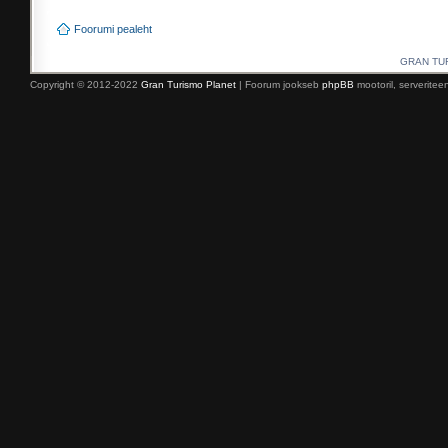
Foorumi pealeht
GRAN TURI
Copyright © 2012-2022
Gran Turismo Planet
| Foorum jookseb
phpBB
mootoril, serverite