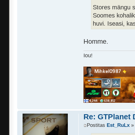
Stores mängu sa
Soomes kohaliku
huvi. Iseasi, k
Homme.
Iou!
Re: GTPlanet 
Postitas
Est_RuLx
» 