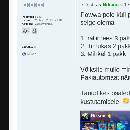
Postitas
Nikson
» 17
Powwa pole küll p
Postitusi:
5332
Liitunud:
25 Jaan 2012, 21:08
selge olema.
Asukoht:
Valga/Vantaa
1. rallimees 3 p
2. Timukas 2 pakk
Litsents:
S
3. Mihkel 1 pakk
Nikson
Võiksite mulle mi
Pakiautomaat näi
Tänud kes osaleda
kustutamisele.