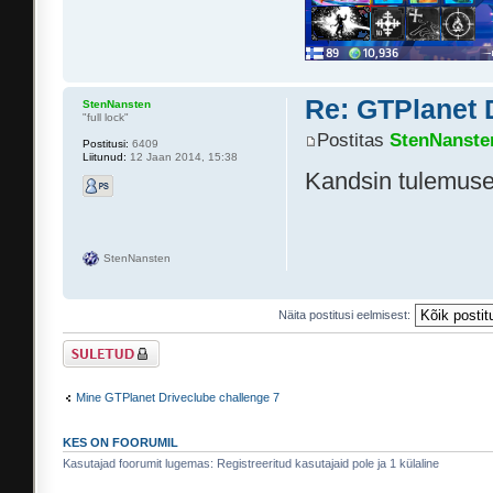
Re: GTPlanet 
StenNansten
"full lock"
Postitas
StenNanste
Postitusi:
6409
Liitunud:
12 Jaan 2014, 15:38
Kandsin tulemuse
StenNansten
Näita postitusi eelmisest:
Suletud teema
Mine GTPlanet Driveclube challenge 7
KES ON FOORUMIL
Kasutajad foorumit lugemas: Registreeritud kasutajaid pole ja 1 külaline