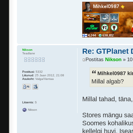
Re: GTPlanet 
Nikson
Teadlane
Postitas
Nikson
» 10
Mihkel0987 kir
Postitusi:
5332
Liitunud:
25 Jaan 2012, 21:08
Asukoht:
Valga/Vantaa
Millal algab?
Millal tahad, tän
Litsents:
S
Nikson
Stores mängu saad
Soomes kohalikus
kellelgi huvi. Is