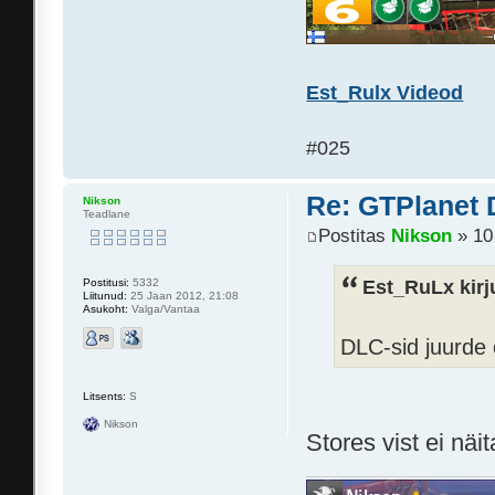
Est_Rulx Videod
#025
Re: GTPlanet 
Nikson
Teadlane
Postitas
Nikson
» 10
Est_RuLx kirj
Postitusi:
5332
Liitunud:
25 Jaan 2012, 21:08
Asukoht:
Valga/Vantaa
DLC-sid juurde 
Litsents:
S
Nikson
Stores vist ei näi