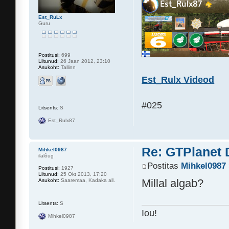
Est_RuLx
Guru
Postitusi:
699
Liitunud:
26 Jaan 2012, 23:10
Asukoht:
Tallinn
Est_Rulx Videod
#025
Litsents:
S
Est_Rulx87
Re: GTPlanet 
Mihkel0987
ilalõug
Postitas
Mihkel0987
Postitusi:
1927
Liitunud:
25 Okt 2013, 17:20
Millal algab?
Asukoht:
Saaremaa, Kadaka all.
Litsents:
S
Iou!
Mihkel0987