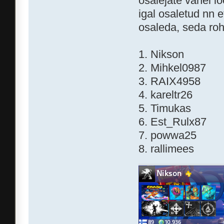
osalejate vahel l
igal osaletud nn 
osaleda, seda roh
1. Nikson
2. Mihkel0987
3. RAIX4958
4. kareltr26
5. Timukas
6. Est_Rulx87
7. powwa25
8. rallimees