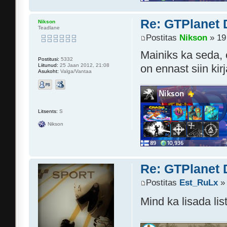
Re: GTPlanet 
Nikson
Teadlane
Postitas
Nikson
» 19
Mainiks ka seda, 
Postitusi:
5332
Liitunud:
25 Jaan 2012, 21:08
on ennast siin kir
Asukoht:
Valga/Vantaa
Litsents:
S
Nikson
Re: GTPlanet 
Postitas
Est_RuLx
» 
Mind ka lisada list