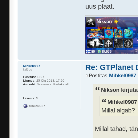
uus plaat.
Re: GTPlanet 
Mihkel0987
ilalõug
Postitas
Mihkel0987
Postitusi:
1927
Liitunud:
25 Okt 2013, 17:20
Asukoht:
Saaremaa, Kadaka all.
Nikson kirjuta
Litsents:
S
Mihkel0987 
Mihkel0987
Millal algab?
Millal tahad, t