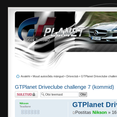
Avaleht
‹
Muud autosõidu mängud
‹
Driveclub
‹
GTPlanet Driveclube challe
GTPlanet Driveclube challenge 7 (kommid)
Suletud teema
GTPlanet Dri
Nikson
Teadlane
Postitas
Nikson
» 16