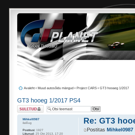
Avaleht
‹
Muud autosõidu mängud
‹
Project CARS
‹
GT3 hooaeg 1/2017
GT3 hooeg 1/2017 PS4
Suletud teema
Re: GT3 hoo
Mihkel0987
ilalõug
Postitas
Mihkel0987
Postitusi:
1927
Liitunud:
25 Okt 2013, 17:20