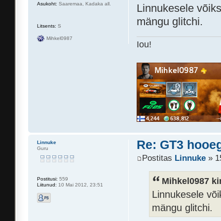
Asukoht:
Saaremaa, Kadaka all.
Linnukesele võiks
mängu glitchi.
Litsents:
S
Mihkel0987
Iou!
Re: GT3 hooeg
Linnuke
Guru
Postitas
Linnuke
» 1
Mihkel0987 kir
Postitusi:
559
Liitunud:
10 Mai 2012, 23:51
Linnukesele või
mängu glitchi.