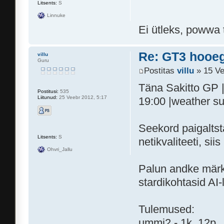
Litsents:
S
Linnuke
Ei ütleks, powwa 
Re: GT3 hooeg
villu
Guru
Postitas
villu
» 15 Ve
Täna Sakitto GP | 
Postitusi:
535
Liitunud:
25 Veebr 2012, 5:17
19:00 |weather s
Seekord paigaltsta
Litsents:
S
netikvaliteeti, s
Ohvri_Jallu
Palun andke märku 
stardikohtasid AI-
Tulemused:
ummi2 - 1k, 12p