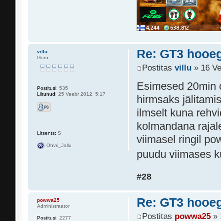
Re: GT3 hooeg
villu
Guru
Postitas
villu
» 16 Ve
Esimesed 20min o
Postitusi:
535
Liitunud:
25 Veebr 2012, 5:17
hirmsaks jälitami
ilmselt kuna rehvi
kolmandana rajale
Litsents:
S
viimasel ringil p
Ohvri_Jallu
puudu viimases ku
#28
Re: GT3 hooeg
powwa25
Administraator
Postitas
powwa25
» 
Postitusi:
2277