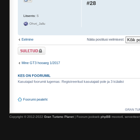
#28
Litsents:
S
Ohvri_Jallu
Eelmine
Näita postitusi eelmisest:
Suletud teema
Mine GT3 hooaeg 1/2017
KES ON FOORUMIL
Kasutajad foorumit lugemas: Registreeritud kasutajaid pole ja 3 külalist
Foorumi pealeht
GRAN TURI
Copyright © 2012-2022
Gran Turismo Planet
| Foorum jookseb
phpBB
mootoril, serverite