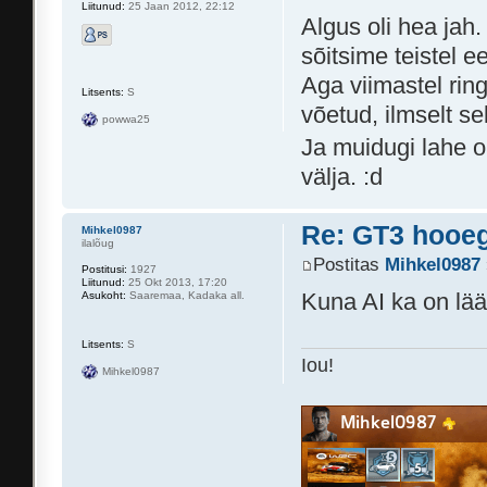
Liitunud:
25 Jaan 2012, 22:12
Algus oli hea jah.
sõitsime teistel ee
Aga viimastel ring
Litsents:
S
võetud, ilmselt se
powwa25
Ja muidugi lahe o
välja. :d
Re: GT3 hooeg
Mihkel0987
ilalõug
Postitas
Mihkel0987
Postitusi:
1927
Liitunud:
25 Okt 2013, 17:20
Kuna AI ka on lää
Asukoht:
Saaremaa, Kadaka all.
Litsents:
S
Iou!
Mihkel0987