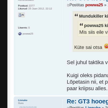
Postitas
powwa25
» 
Postitusi:
2277
Liitunud:
25 Jaan 2012, 22:12
Mundukiller ki
powwa25 ki
Litsents:
S
Mis siis eile v
powwa25
Küte sai otsa
Sel juhul taktika v
Kuigi oleks pidan
Lõpetasin nii, et 
paar kriipsu alles.
Re: GT3 hooeg
Linnuke
Guru
Postitas
Linnuke
» 1