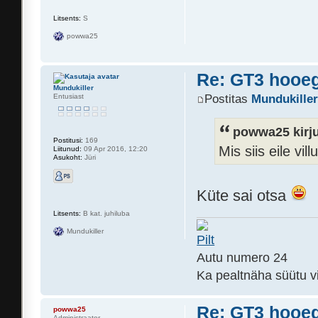
Litsents:
S
powwa25
Re: GT3 hooeg
Mundukiller
Entusiast
Postitas
Mundukille
powwa25 kirju
Postitusi:
169
Mis siis eile vill
Liitunud:
09 Apr 2016, 12:20
Asukoht:
Jüri
Küte sai otsa
Litsents:
B kat. juhiluba
Mundukiller
Autu numero 24
Ka pealtnäha süütu v
Re: GT3 hooeg
powwa25
Administraator