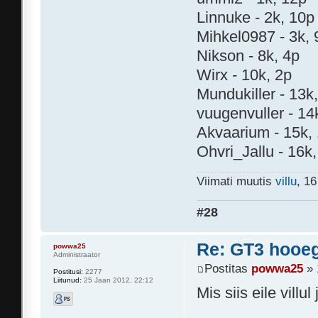
Linnuke - 2k, 10p
Mihkel0987 - 3k, 
Nikson - 8k, 4p
Wirx - 10k, 2p
Mundukiller - 13k
vuugenvuller - 14
Akvaarium - 15k,
Ohvri_Jallu - 16k,
Viimati muutis
villu
, 1
#28
Re: GT3 hooeg
powwa25
Administraator
Postitas
powwa25
» 
Postitusi:
2277
Liitunud:
25 Jaan 2012, 22:12
Mis siis eile villul