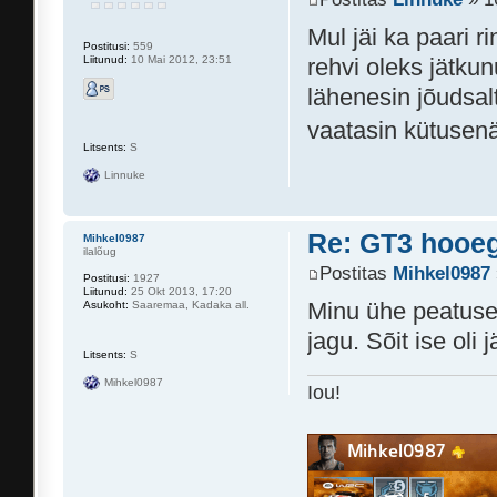
Mul jäi ka paari r
Postitusi:
559
Liitunud:
10 Mai 2012, 23:51
rehvi oleks jätkun
lähenesin jõudsal
vaatasin kütusenäi
Litsents:
S
Linnuke
Re: GT3 hooeg
Mihkel0987
ilalõug
Postitas
Mihkel0987
Postitusi:
1927
Liitunud:
25 Okt 2013, 17:20
Minu ühe peatuse ta
Asukoht:
Saaremaa, Kadaka all.
jagu. Sõit ise oli 
Litsents:
S
Mihkel0987
Iou!