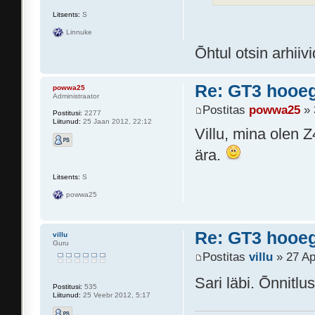
Litsents:
S
Linnuke
Õhtul otsin arhiiv
Re: GT3 hooeg
powwa25
Administraator
Postitas
powwa25
» 
Postitusi:
2277
Liitunud:
25 Jaan 2012, 22:12
Villu, mina olen Z
ära.
Litsents:
S
powwa25
Re: GT3 hooeg
villu
Guru
Postitas
villu
» 27 Ap
Sari läbi. Õnnitl
Postitusi:
535
Liitunud:
25 Veebr 2012, 5:17