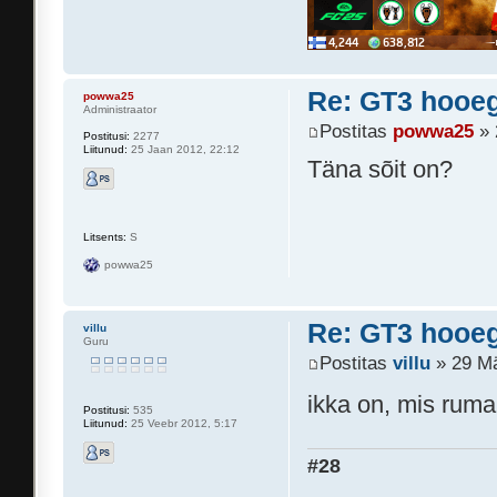
Re: GT3 hooeg
powwa25
Administraator
Postitas
powwa25
» 
Postitusi:
2277
Liitunud:
25 Jaan 2012, 22:12
Täna sõit on?
Litsents:
S
powwa25
Re: GT3 hooeg
villu
Guru
Postitas
villu
» 29 Mä
ikka on, mis rum
Postitusi:
535
Liitunud:
25 Veebr 2012, 5:17
#28