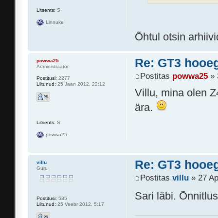
Litsents:
S
Linnuke
Õhtul otsin arhiiv
Re: GT3 hooeg
powwa25
Administraator
Postitas
powwa25
» 
Postitusi:
2277
Liitunud:
25 Jaan 2012, 22:12
Villu, mina olen Z
ära.
Litsents:
S
powwa25
Re: GT3 hooeg
villu
Guru
Postitas
villu
» 27 Ap
Sari läbi. Õnnitl
Postitusi:
535
Liitunud:
25 Veebr 2012, 5:17