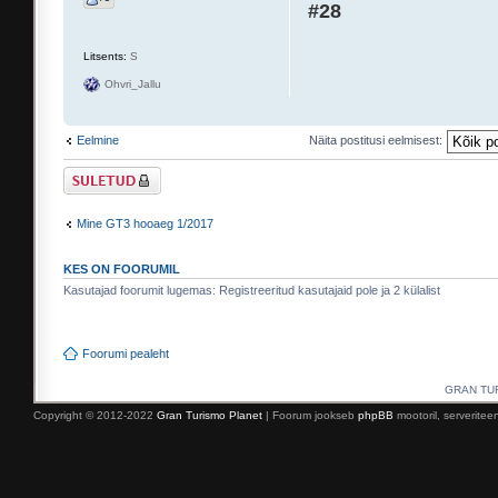
#28
Litsents:
S
Ohvri_Jallu
Eelmine
Näita postitusi eelmisest:
Suletud teema
Mine GT3 hooaeg 1/2017
KES ON FOORUMIL
Kasutajad foorumit lugemas: Registreeritud kasutajaid pole ja 2 külalist
Foorumi pealeht
GRAN TURI
Copyright © 2012-2022
Gran Turismo Planet
| Foorum jookseb
phpBB
mootoril, serverite