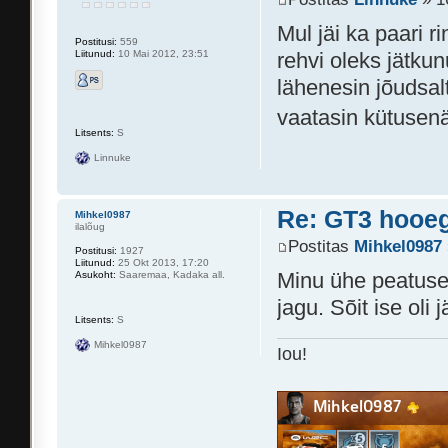
Mul jäi ka paari r
Postitusi:
559
Liitunud:
10 Mai 2012, 23:51
rehvi oleks jätkun
lähenesin jõudsal
vaatasin kütusenäi
Litsents:
S
Linnuke
Re: GT3 hooeg
Mihkel0987
ilalõug
Postitas
Mihkel0987
Postitusi:
1927
Liitunud:
25 Okt 2013, 17:20
Minu ühe peatuse ta
Asukoht:
Saaremaa, Kadaka all.
jagu. Sõit ise oli 
Litsents:
S
Mihkel0987
Iou!