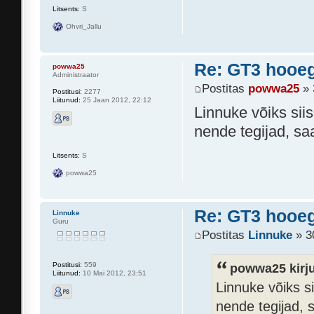
Litsents:
S
Ohvri_Jallu
Re: GT3 hooeg
powwa25
Administraator
Postitas
powwa25
» 
Postitusi:
2277
Liitunud:
25 Jaan 2012, 22:12
Linnuke võiks siis
nende tegijad, s
Litsents:
S
powwa25
Re: GT3 hooeg
Linnuke
Guru
Postitas
Linnuke
» 3
powwa25 kirju
Postitusi:
559
Liitunud:
10 Mai 2012, 23:51
Linnuke võiks si
nende tegijad,