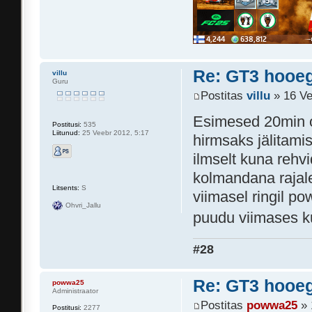
Re: GT3 hooeg
villu
Guru
Postitas
villu
» 16 Ve
Esimesed 20min o
Postitusi:
535
Liitunud:
25 Veebr 2012, 5:17
hirmsaks jälitami
ilmselt kuna rehvi
kolmandana rajale
Litsents:
S
viimasel ringil p
Ohvri_Jallu
puudu viimases ku
#28
Re: GT3 hooeg
powwa25
Administraator
Postitas
powwa25
» 
Postitusi:
2277