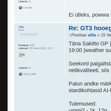
Litsents:
S
Linnuke
Ei ütleks, powwa 
Re: GT3 hooeg
villu
Guru
Postitas
villu
» 15 Ve
Täna Sakitto GP | 
Postitusi:
535
Liitunud:
25 Veebr 2012, 5:17
19:00 |weather s
Seekord paigaltsta
Litsents:
S
netikvaliteeti, s
Ohvri_Jallu
Palun andke märku 
stardikohtasid AI-
Tulemused:
ummi2 - 1k, 12p