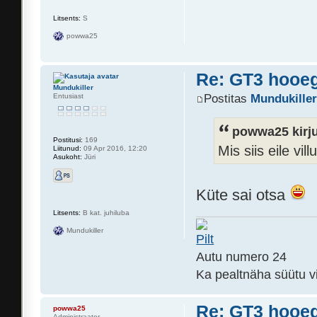
Litsents:
S
powwa25
Re: GT3 hooeg
Mundukiller
Entusiast
Postitas
Mundukille
powwa25 kirju
Postitusi:
169
Mis siis eile vill
Liitunud:
09 Apr 2016, 12:20
Asukoht:
Jüri
Küte sai otsa
Litsents:
B kat. juhiluba
Mundukiller
Autu numero 24
Ka pealtnäha süütu v
Re: GT3 hooeg
powwa25
Administraator