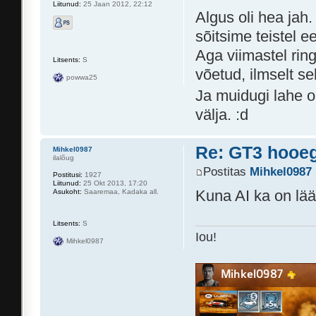
Liitunud:
25 Jaan 2012, 22:12
Algus oli hea jah.
sõitsime teistel ee
Aga viimastel ring
Litsents:
S
võetud, ilmselt se
powwa25
Ja muidugi lahe o
välja. :d
Re: GT3 hooeg
Mihkel0987
ilalõug
Postitas
Mihkel0987
Postitusi:
1927
Liitunud:
25 Okt 2013, 17:20
Kuna AI ka on lää
Asukoht:
Saaremaa, Kadaka all.
Litsents:
S
Iou!
Mihkel0987