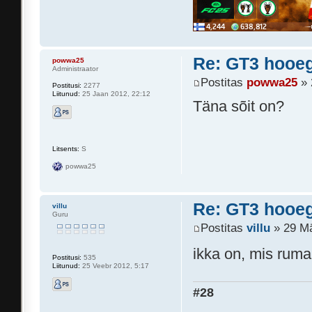
Re: GT3 hooeg
powwa25
Administraator
Postitas
powwa25
» 
Postitusi:
2277
Liitunud:
25 Jaan 2012, 22:12
Täna sõit on?
Litsents:
S
powwa25
Re: GT3 hooeg
villu
Guru
Postitas
villu
» 29 Mä
ikka on, mis rum
Postitusi:
535
Liitunud:
25 Veebr 2012, 5:17
#28