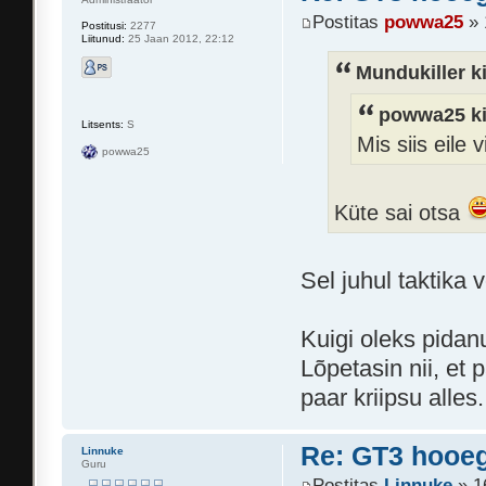
Postitas
powwa25
» 
Postitusi:
2277
Liitunud:
25 Jaan 2012, 22:12
Mundukiller ki
powwa25 ki
Litsents:
S
Mis siis eile v
powwa25
Küte sai otsa
Sel juhul taktika v
Kuigi oleks pidan
Lõpetasin nii, et 
paar kriipsu alles.
Re: GT3 hooeg
Linnuke
Guru
Postitas
Linnuke
» 1