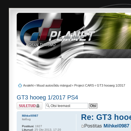
Avaleht
‹
Muud autosõidu mängud
‹
Project CARS
‹
GT3 hooaeg 1/2017
GT3 hooeg 1/2017 PS4
Suletud teema
Re: GT3 hoo
Mihkel0987
ilalõug
Postitas
Mihkel0987
Postitusi:
1927
Liitunud:
25 Okt 2013, 17:20