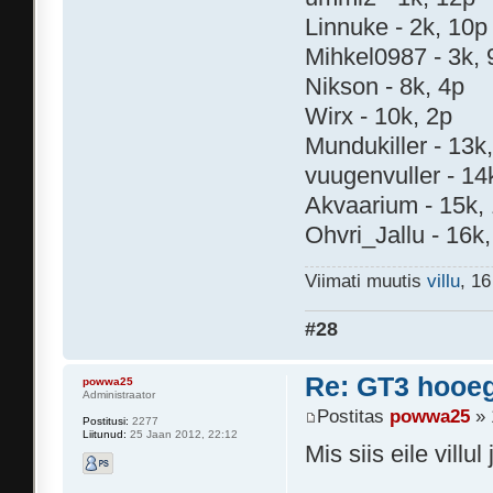
Linnuke - 2k, 10p
Mihkel0987 - 3k, 
Nikson - 8k, 4p
Wirx - 10k, 2p
Mundukiller - 13k
vuugenvuller - 14
Akvaarium - 15k,
Ohvri_Jallu - 16k,
Viimati muutis
villu
, 1
#28
Re: GT3 hooeg
powwa25
Administraator
Postitas
powwa25
» 
Postitusi:
2277
Liitunud:
25 Jaan 2012, 22:12
Mis siis eile villul