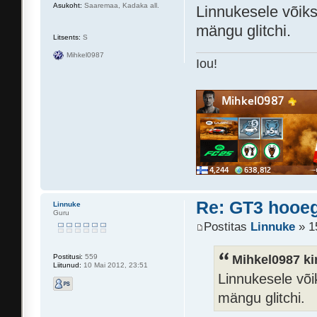
Asukoht:
Saaremaa, Kadaka all.
Linnukesele võiks
mängu glitchi.
Litsents:
S
Mihkel0987
Iou!
Re: GT3 hooeg
Linnuke
Guru
Postitas
Linnuke
» 1
Mihkel0987 kir
Postitusi:
559
Liitunud:
10 Mai 2012, 23:51
Linnukesele või
mängu glitchi.