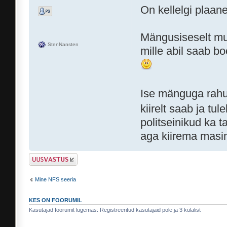
On kellelgi plaan
Mängusiseselt mu
StenNansten
mille abil saab b
Ise mänguga rahul,
kiirelt saab ja tul
politseinikud ka t
aga kiirema masi
Postita vastus
Mine NFS seeria
KES ON FOORUMIL
Kasutajad foorumit lugemas: Registreeritud kasutajaid pole ja 3 külalist