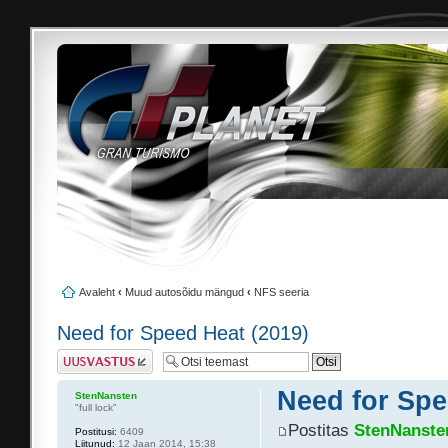
Avaleht
‹
Muud autosõidu mängud
‹
NFS seeria
Need for Speed Heat (2019)
Postita vastus
Need for Spe
StenNansten
"full lock"
Postitas
StenNanste
Postitusi:
6409
Liitunud:
12 Jaan 2014, 15:38