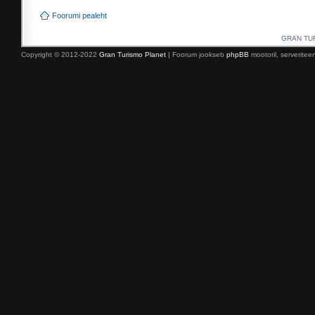
Foorumi pealeht
GRAN TURI
Copyright © 2012-2022
Gran Turismo Planet
| Foorum jookseb
phpBB
mootoril, serverite