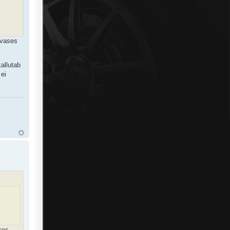
evases
allutab
 ei
ses