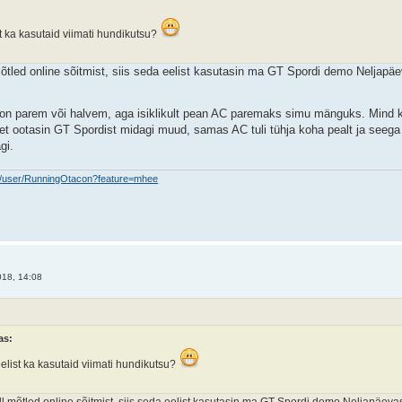
st ka kasutaid viimati hundikutsu?
mõtled online sõitmist, siis seda eelist kasutasin ma GT Spordi demo Neljapä
 on parem või halvem, aga isiklikult pean AC paremaks simu mänguks. Mind k
 et ootasin GT Spordist midagi muud, samas AC tuli tühja koha pealt ja seega
gi.
m/user/RunningOtacon?feature=mhee
18, 14:08
as:
eelist ka kasutaid viimati hundikutsu?
ll mõtled online sõitmist, siis seda eelist kasutasin ma GT Spordi demo Neljapäeva