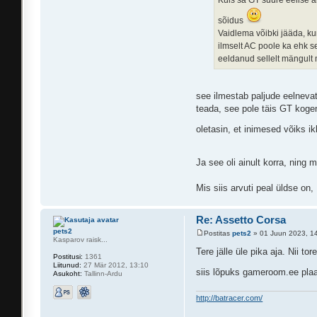
sõidus
Vaidlema võibki jääda, k
ilmselt AC poole ka ehk s
eeldanud sellelt mängult 
see ilmestab paljude eelneva
teada, see pole täis GT kogem
oletasin, et inimesed võiks i
Ja see oli ainult korra, ning
Mis siis arvuti peal üldse on
Re: Assetto Corsa
pets2
Postitas
pets2
» 01 Juun 2023, 1
Kasparov raisk...
Tere jälle üle pika aja. Nii 
Postitusi:
1361
Liitunud:
27 Mär 2012, 13:10
siis lõpuks gameroom.ee plaad
Asukoht:
Tallinn-Ardu
http://batracer.com/