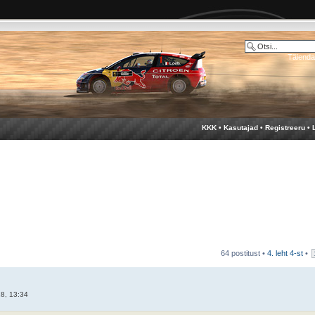
Täienda
KKK
•
Kasutajad
•
Registreeru
•
64 postitust •
4
. leht
4
-st
•
8, 13:34