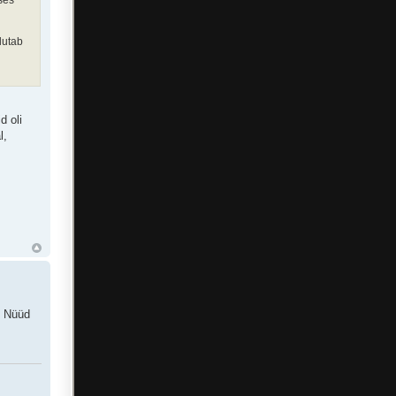
lutab
d oli
l,
. Nüüd