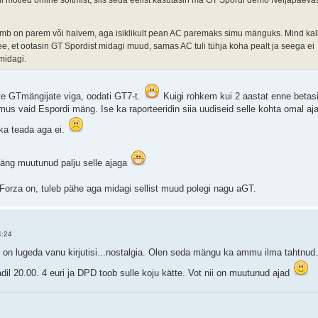
umb on parem või halvem, aga isiklikult pean AC paremaks simu mänguks. Mind kal
ee, et ootasin GT Spordist midagi muud, samas AC tuli tühja koha pealt ja seega ei
midagi.
te GTmängijate viga, oodati GT7-t.
Kuigi rohkem kui 2 aastat enne betasi
us vaid Espordi mäng. Ise ka raporteeridin siia uudiseid selle kohta omal aja
kka teada aga ei.
 mäng muutunud palju selle ajaga
, Forza on, tuleb pähe aga midagi sellist muud polegi nagu aGT.
4:24
tore on lugeda vanu kirjutisi...nostalgia. Olen seda mängu ka ammu ilma tahtnud
il 20.00. 4 euri ja DPD toob sulle koju kätte. Vot nii on muutunud ajad