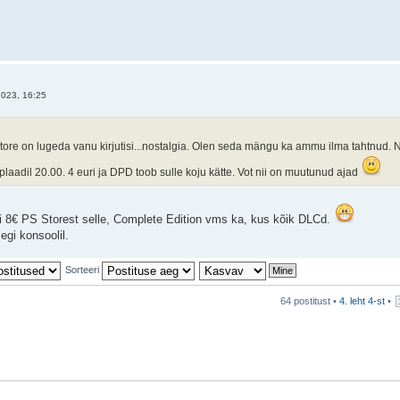
023, 16:25
ii tore on lugeda vanu kirjutisi...nostalgia. Olen seda mängu ka ammu ilma tahtnud.
laadil 20.00. 4 euri ja DPD toob sulle koju kätte. Vot nii on muutunud ajad
i 8€ PS Storest selle, Complete Edition vms ka, kus kõik DLCd.
egi konsoolil.
Sorteeri
64 postitust •
4
. leht
4
-st
•