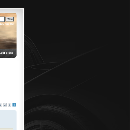
tud otsing
Logi sisse
1
2
3
4