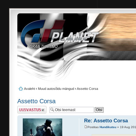
Avaleht
‹
Muud autosõidu mängud
‹
Assetto Corsa
Assetto Corsa
Postita vastus
Re: Assetto Corsa
Postitas
Hundikutsu
» 19 Aug 201