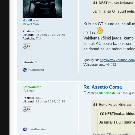
NFSTimukas kirjutas:
Ja millal sa GT suurt eeli
Hundikutsu
Kuis sa GT suure eelise all 
Mr.Wet Man
Postitusi:
1480
sõidus
Liitunud:
25 Jaan 2012, 21:55
Vaidlema võibki jääda, kumb
Asukoht:
Türi
ilmselt AC poole ka ehk see,
eeldanud sellelt mängult mida
Igasugust:
http://www.youtube.co
Litsents:
S
Võistlustel auto Nr.#
82
Hundikutsu
Re: Assetto Corsa
StenNansten
"full lock"
Postitas
StenNansten
» 19 Aug 20
Postitusi:
6409
Liitunud:
12 Jaan 2014, 15:38
Hundikutsu kirjutas:
NFSTimukas kirjut
Ja millal sa GT suurt 
StenNansten
Kuis sa GT suure eelise a