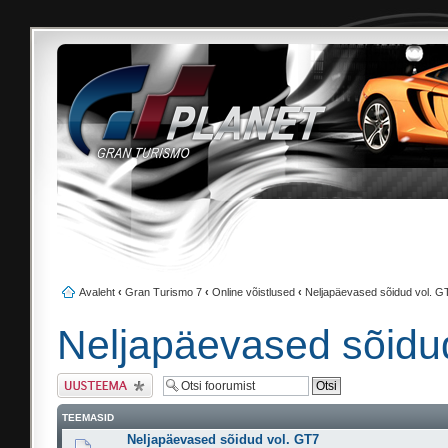
Avaleht
‹
Gran Turismo 7
‹
Online võistlused
‹
Neljapäevased sõidud vol. G
Neljapäevased sõidu
Tee uus teema
TEEMASID
Neljapäevased sõidud vol. GT7