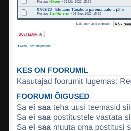
Postitas
Nikson
» 09 Mär 2022, 15:36
07/09/23 - Ehitame Tänakule parema auto... jälle
Postitas
StenNansten
» 01 Sept 2023, 15:15
Näita teemasid eelmisest:
Tee uus teema
Mine Foorumi pealeht
KES ON FOORUMIL
Kasutajad foorumit lugemas: Regi
FOORUMI ÕIGUSED
Sa
ei saa
teha uusi teemasid sii
Sa
ei saa
postitustele vastata si
Sa
ei saa
muuta oma postitusi s