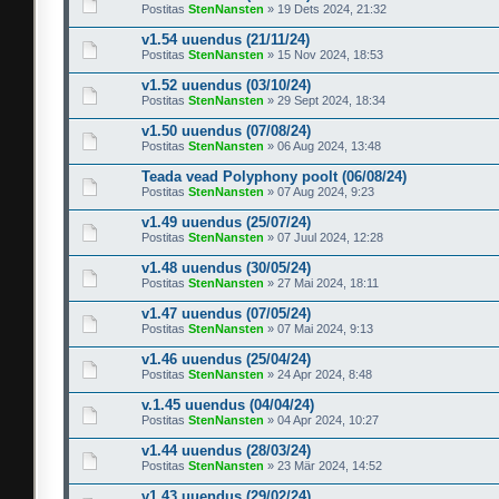
Postitas
StenNansten
» 19 Dets 2024, 21:32
v1.54 uuendus (21/11/24)
Postitas
StenNansten
» 15 Nov 2024, 18:53
v1.52 uuendus (03/10/24)
Postitas
StenNansten
» 29 Sept 2024, 18:34
v1.50 uuendus (07/08/24)
Postitas
StenNansten
» 06 Aug 2024, 13:48
Teada vead Polyphony poolt (06/08/24)
Postitas
StenNansten
» 07 Aug 2024, 9:23
v1.49 uuendus (25/07/24)
Postitas
StenNansten
» 07 Juul 2024, 12:28
v1.48 uuendus (30/05/24)
Postitas
StenNansten
» 27 Mai 2024, 18:11
v1.47 uuendus (07/05/24)
Postitas
StenNansten
» 07 Mai 2024, 9:13
v1.46 uuendus (25/04/24)
Postitas
StenNansten
» 24 Apr 2024, 8:48
v.1.45 uuendus (04/04/24)
Postitas
StenNansten
» 04 Apr 2024, 10:27
v1.44 uuendus (28/03/24)
Postitas
StenNansten
» 23 Mär 2024, 14:52
v1.43 uuendus (29/02/24)