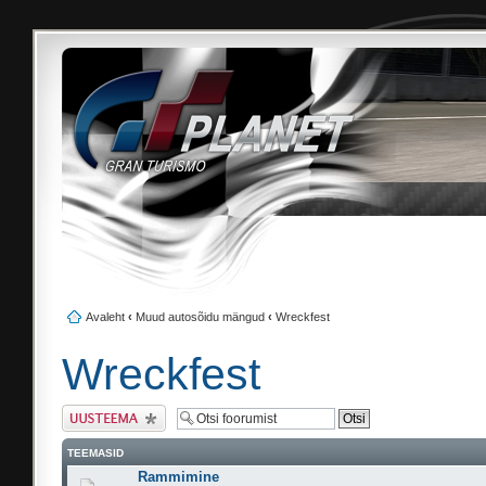
Avaleht
‹
Muud autosõidu mängud
‹
Wreckfest
Wreckfest
Tee uus teema
TEEMASID
Rammimine