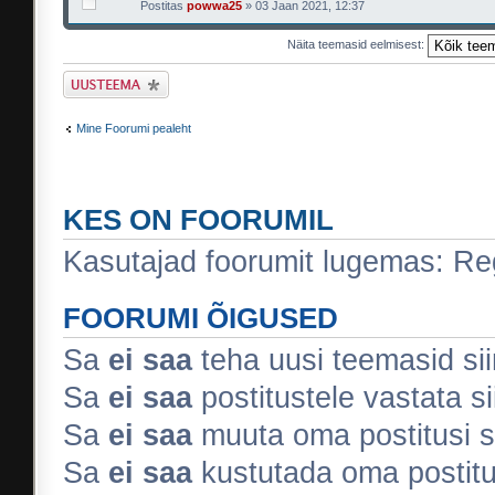
Postitas
powwa25
» 03 Jaan 2021, 12:37
Näita teemasid eelmisest:
Tee uus teema
Mine Foorumi pealeht
KES ON FOORUMIL
Kasutajad foorumit lugemas: Regi
FOORUMI ÕIGUSED
Sa
ei saa
teha uusi teemasid sii
Sa
ei saa
postitustele vastata si
Sa
ei saa
muuta oma postitusi s
Sa
ei saa
kustutada oma postitus