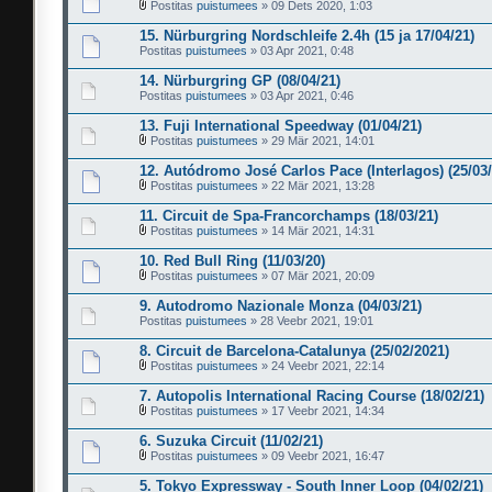
Postitas
puistumees
» 09 Dets 2020, 1:03
15. Nürburgring Nordschleife 2.4h (15 ja 17/04/21)
Postitas
puistumees
» 03 Apr 2021, 0:48
14. Nürburgring GP (08/04/21)
Postitas
puistumees
» 03 Apr 2021, 0:46
13. Fuji International Speedway (01/04/21)
Postitas
puistumees
» 29 Mär 2021, 14:01
12. Autódromo José Carlos Pace (Interlagos) (25/03/
Postitas
puistumees
» 22 Mär 2021, 13:28
11. Circuit de Spa-Francorchamps (18/03/21)
Postitas
puistumees
» 14 Mär 2021, 14:31
10. Red Bull Ring (11/03/20)
Postitas
puistumees
» 07 Mär 2021, 20:09
9. Autodromo Nazionale Monza (04/03/21)
Postitas
puistumees
» 28 Veebr 2021, 19:01
8. Circuit de Barcelona-Catalunya (25/02/2021)
Postitas
puistumees
» 24 Veebr 2021, 22:14
7. Autopolis International Racing Course (18/02/21)
Postitas
puistumees
» 17 Veebr 2021, 14:34
6. Suzuka Circuit (11/02/21)
Postitas
puistumees
» 09 Veebr 2021, 16:47
5. Tokyo Expressway - South Inner Loop (04/02/21)