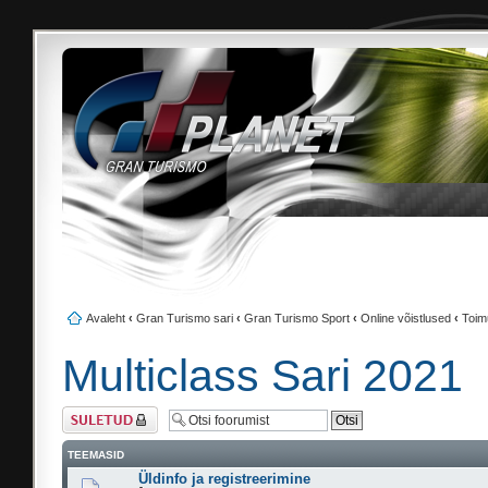
Avaleht
‹
Gran Turismo sari
‹
Gran Turismo Sport
‹
Online võistlused
‹
Toim
Multiclass Sari 2021
Foorum on lukus
TEEMASID
Üldinfo ja registreerimine