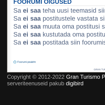
FOORUMI ÕIGUSED
Sa
ei saa
teha uusi teemasid sii
Sa
ei saa
postitustele vastata si
Sa
ei saa
muuta oma postitusi s
Sa
ei saa
kustutada oma postitus
Sa
ei saa
postitada siin foorum
Foorumi pealeht
GRAN TURI
Copyright © 2012-2022
Gran Turismo P
serveriteenuseid pakub
digibird