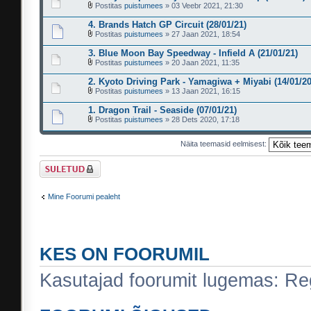
Postitas
puistumees
» 03 Veebr 2021, 21:30
4. Brands Hatch GP Circuit (28/01/21)
Postitas
puistumees
» 27 Jaan 2021, 18:54
3. Blue Moon Bay Speedway - Infield A (21/01/21)
Postitas
puistumees
» 20 Jaan 2021, 11:35
2. Kyoto Driving Park - Yamagiwa + Miyabi (14/01/20
Postitas
puistumees
» 13 Jaan 2021, 16:15
1. Dragon Trail - Seaside (07/01/21)
Postitas
puistumees
» 28 Dets 2020, 17:18
Näita teemasid eelmisest:
Foorum on lukus
Mine Foorumi pealeht
KES ON FOORUMIL
Kasutajad foorumit lugemas: Regi