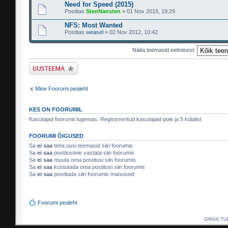
Need for Speed (2015)
Postitas
StenNansten
» 01 Nov 2015, 19:29
NFS: Most Wanted
Postitas
weasel
» 02 Nov 2012, 10:42
Näita teemasid eelmisest:
Tee uus teema
Mine Foorumi pealeht
KES ON FOORUMIL
Kasutajad foorumit lugemas: Registreeritud kasutajaid pole ja 5 külalist
FOORUMI ÕIGUSED
Sa
ei saa
teha uusi teemasid siin foorumis
Sa
ei saa
postitustele vastata siin foorumis
Sa
ei saa
muuta oma postitusi siin foorumis
Sa
ei saa
kustutada oma postitusi siin foorumis
Sa
ei saa
postitada siin foorumis manuseid
Foorumi pealeht
GRAN TURI