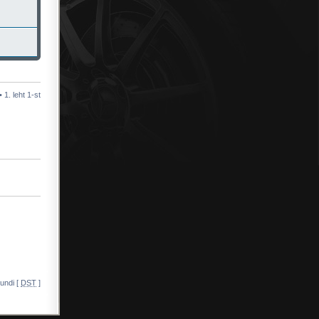
 •
1
. leht
1
-st
undi [
DST
]