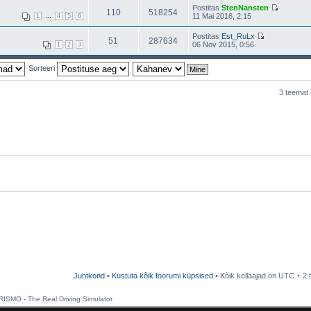
Postitas
StenNansten
110
518254
...
11 Mai 2016, 2:15
1
4
5
6
Postitas
Est_RuLx
51
287634
06 Nov 2015, 0:56
1
2
3
Sorteeri
3 teemat
Juhtkond
•
Kustuta kõik foorumi küpsised
• Kõik kellaajad on UTC + 2 t
SMO - The Real Driving Simulator