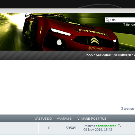
Täienda
KKK
•
Kasutajad
•
Registreeru
•
3 teemat
VASTUSEID
VAATAMISI
VIIMANE POSTITUS
Postitas
StenNansten
0
59549
09 Nov 2019, 15:42