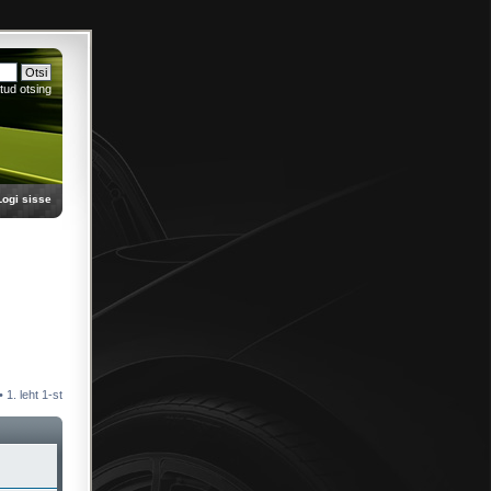
tud otsing
Logi sisse
 •
1
. leht
1
-st