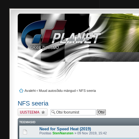
Avaleht
‹
Muud autosõidu mängud
‹
NFS seeria
NFS seeria
Tee uus teema
TEEMASID
Need for Speed Heat (2019)
Postitas
StenNansten
» 09 Nov 2019, 15:42