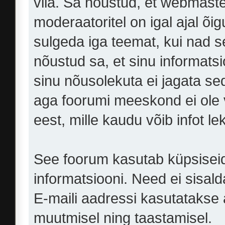
viia. Sa nõustud, et webmasteri
moderaatoritel on igal ajal õi
sulgeda iga teemat, kui nad 
nõustud sa, et sinu informats
sinu nõusolekuta ei jagata sed
aga foorumi meeskond ei ole 
eest, mille kaudu võib infot le
See foorum kasutab küpsiseid,
informatsiooni. Need ei sisald
E-maili aadressi kasutatakse ai
muutmisel ning taastamisel.