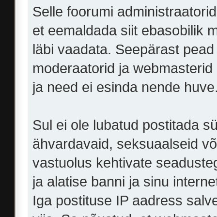
Selle foorumi administraator
et eemaldada siit ebasobilik ma
läbi vaadata. Seepärast pead 
moderaatorid ja webmasterid e
ja need ei esinda nende huve
Sul ei ole lubatud postitada s
ähvardavaid, seksuaalseid või
vastuolus kehtivate seaduste
ja alatise banni ja sinu intern
Iga postituse IP aadress salve