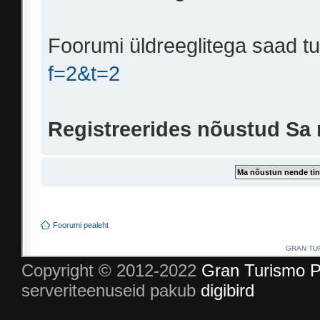
Foorumi üldreeglitega saad t
f=2&t=2
Registreerides nõustud Sa
Foorumi pealeht
GRAN TURI
Copyright © 2012-2022
Gran Turismo P
serveriteenuseid pakub
digibird