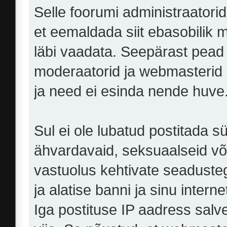
Selle foorumi administraator
et eemaldada siit ebasobilik ma
läbi vaadata. Seepärast pead 
moderaatorid ja webmasterid e
ja need ei esinda nende huve
Sul ei ole lubatud postitada s
ähvardavaid, seksuaalseid või
vastuolus kehtivate seaduste
ja alatise banni ja sinu intern
Iga postituse IP aadress salve