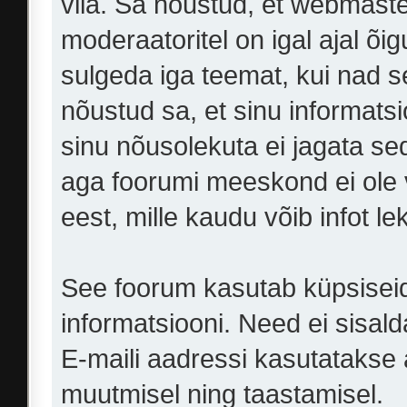
viia. Sa nõustud, et webmasteri
moderaatoritel on igal ajal õi
sulgeda iga teemat, kui nad 
nõustud sa, et sinu informats
sinu nõusolekuta ei jagata sed
aga foorumi meeskond ei ole 
eest, mille kaudu võib infot le
See foorum kasutab küpsiseid,
informatsiooni. Need ei sisald
E-maili aadressi kasutatakse ai
muutmisel ning taastamisel.