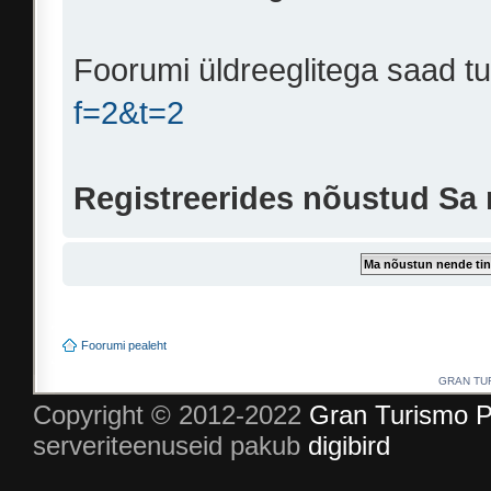
Foorumi üldreeglitega saad t
f=2&t=2
Registreerides nõustud Sa
Foorumi pealeht
GRAN TURI
Copyright © 2012-2022
Gran Turismo P
serveriteenuseid pakub
digibird