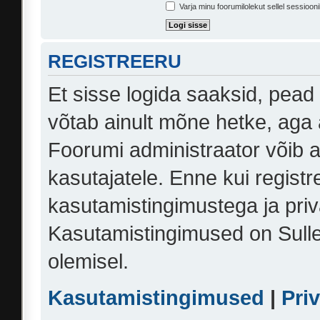
Varja minu foorumilolekut sellel sessiooni
REGISTREERU
Et sisse logida saaksid, pead
võtab ainult mõne hetke, aga 
Foorumi administraator võib an
kasutajatele. Enne kui registr
kasutamistingimustega ja priv
Kasutamistingimused on Sulle 
olemisel.
Kasutamistingimused
|
Pri