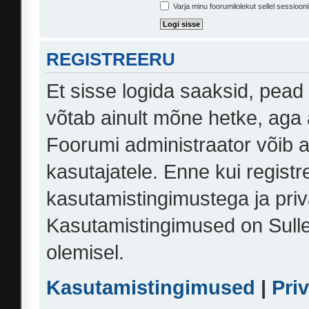
Varja minu foorumilolekut sellel sessiooni
REGISTREERU
Et sisse logida saaksid, pead
võtab ainult mõne hetke, aga 
Foorumi administraator võib an
kasutajatele. Enne kui registr
kasutamistingimustega ja priv
Kasutamistingimused on Sulle 
olemisel.
Kasutamistingimused
|
Pri