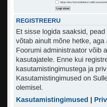
Varja minu foorumilolekut sellel sessiooni
REGISTREERU
Et sisse logida saaksid, pead
võtab ainult mõne hetke, aga 
Foorumi administraator võib an
kasutajatele. Enne kui registr
kasutamistingimustega ja priv
Kasutamistingimused on Sulle 
olemisel.
Kasutamistingimused
|
Pri