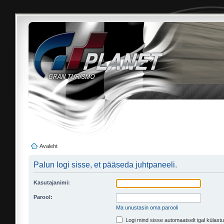
Avaleht
Palun logi sisse, et pääseda juhtpaneeli.
Kasutajanimi:
Parool:
Ma unustasin oma parooli
Logi mind sisse automaatselt igal külastu