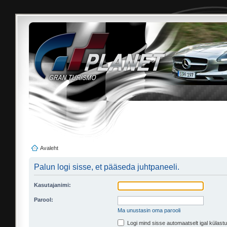
Avaleht
Palun logi sisse, et pääseda juhtpaneeli.
Kasutajanimi:
Parool:
Ma unustasin oma parooli
Logi mind sisse automaatselt igal külastu