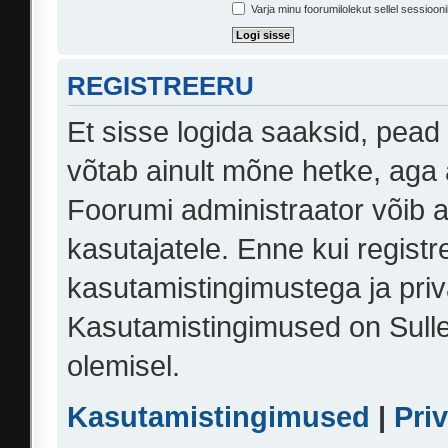
Varja minu foorumilolekut sellel sessiooni
REGISTREERU
Et sisse logida saaksid, pead
võtab ainult mõne hetke, aga 
Foorumi administraator võib an
kasutajatele. Enne kui registr
kasutamistingimustega ja priv
Kasutamistingimused on Sulle 
olemisel.
Kasutamistingimused
|
Pri