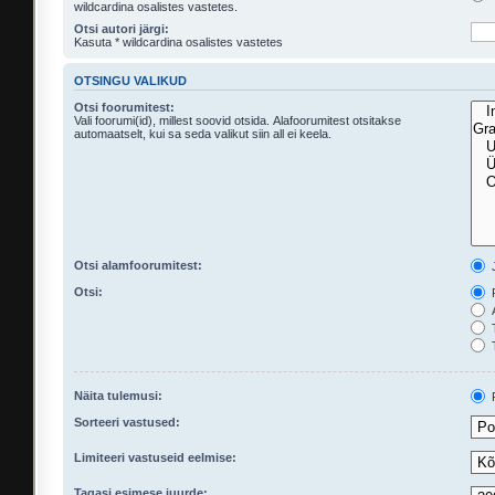
wildcardina osalistes vastetes.
Otsi autori järgi:
Kasuta * wildcardina osalistes vastetes
OTSINGU VALIKUD
Otsi foorumitest:
Vali foorumi(id), millest soovid otsida. Alafoorumitest otsitakse
automaatselt, kui sa seda valikut siin all ei keela.
Otsi alamfoorumitest:
Otsi:
P
A
T
T
Näita tulemusi:
P
Sorteeri vastused:
Limiteeri vastuseid eelmise:
Tagasi esimese juurde: