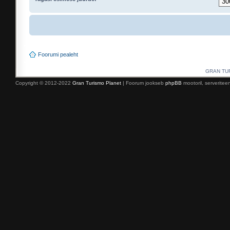
Foorumi pealeht
GRAN TURI
Copyright © 2012-2022
Gran Turismo Planet
| Foorum jookseb
phpBB
mootoril, serverite