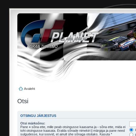
Avaleht
Otsi
OTSINGU JÄRJESTUS
Otsi märksõnu:
Pane
+
sõna ette, mille peab otsingusse kaasama ja
-
sõna ette, mida ei
O
tohi otsingusse kaasata. Eralda sõnade nimekiri
|
märgiga ja pane need
sulgudesse, kui soovid, et ainult ühe sõnaga otsitaks. Kasuta *
O