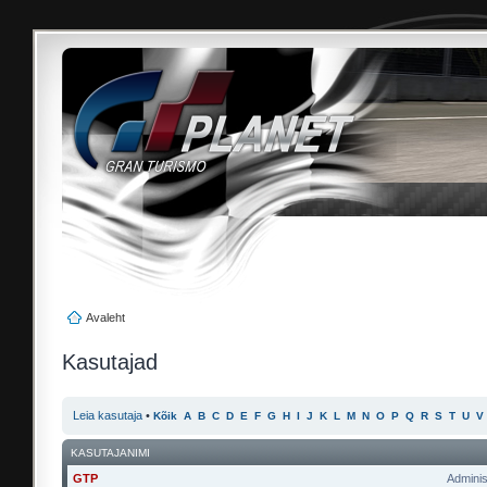
Avaleht
Kasutajad
Leia kasutaja
•
Kõik
A
B
C
D
E
F
G
H
I
J
K
L
M
N
O
P
Q
R
S
T
U
V
KASUTAJANIMI
GTP
Adminis