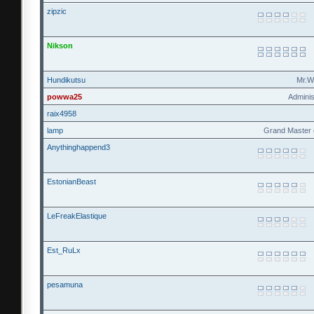
zipzic
Nikson
Hundikutsu
Mr.W
powwa25
Adminis
raix4958
lamp
Grand Master 
Anythinghappend3
EstonianBeast
LeFreakElastique
Est_RuLx
pesamuna