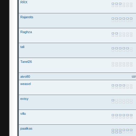
RRX
Rajareits
Raghza
tali
Tanel26
aivo80
tä
weasel
extsy
villu
paalikas