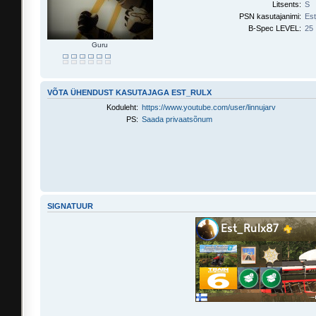
Litsents:
S
PSN kasutajanimi:
Es
B-Spec LEVEL:
25
Guru
VÕTA ÜHENDUST KASUTAJAGA EST_RULX
Koduleht:
https://www.youtube.com/user/linnujarv
PS:
Saada privaatsõnum
SIGNATUUR