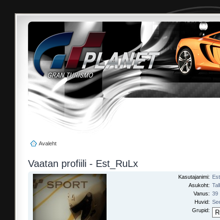
Avaleht
Vaatan profiili - Est_RuLx
Kasutajanimi:
Es
Asukoht:
Tal
Vanus:
39
Huvid:
See
Grupid: