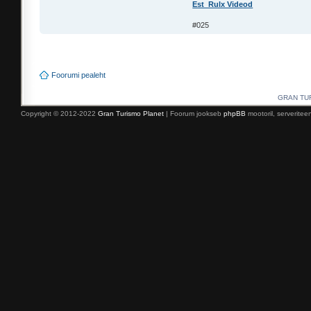
Est_Rulx Videod
#025
Foorumi pealeht
GRAN TURI
Copyright © 2012-2022
Gran Turismo Planet
| Foorum jookseb
phpBB
mootoril, serverite