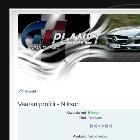
Avaleht
Vaatan profiili - Nikson
Kasutajanimi:
Nikson
Tiitel:
Teadlane
Asukoht:
Valga/Vantaa