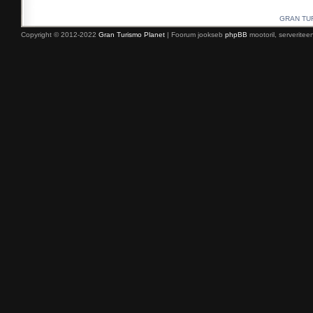
GRAN TURI
Copyright © 2012-2022
Gran Turismo Planet
| Foorum jookseb
phpBB
mootoril, serverite