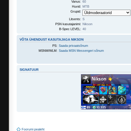
Vanus:
60
Huvid:
MTB
Grupid:
Litsents:
S
PSN kasutajanimi:
Nikson
B-Spec LEVEL:
40
VÕTA ÜHENDUST KASUTAJAGA NIKSON
PS:
Saada privaatsõnum
MSNM/WLM:
Saada MSN Messengeri sõnum
SIGNATUUR
Foorumi pealeht