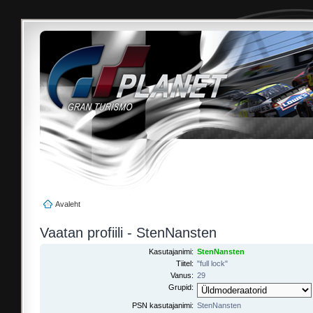
Avaleht
Vaatan profiili - StenNansten
Kasutajanimi:
StenNansten
Tiitel:
"full lock"
Vanus:
29
Grupid:
PSN kasutajanimi:
StenNansten