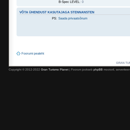
B-Spec LEVEL:
0
VÕTA ÜHENDUST KASUTAJAGA STENNANSTEN
PS:
Saada privaatsõnum
Foorumi pealeht
GRAN TURI
Copyright © 2012-2022
Gran Turismo Planet
| Foorum jookseb
phpBB
mootoril, serverite