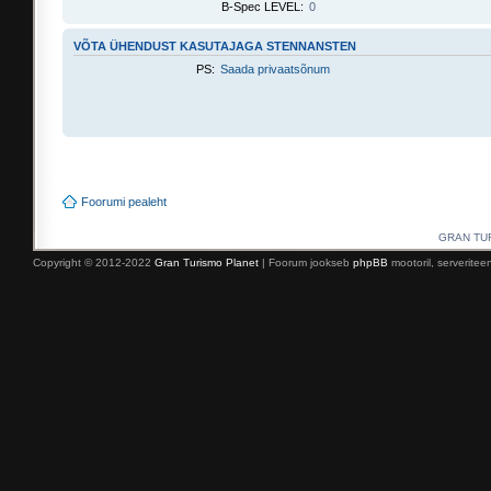
B-Spec LEVEL:
0
VÕTA ÜHENDUST KASUTAJAGA STENNANSTEN
PS:
Saada privaatsõnum
Foorumi pealeht
GRAN TURI
Copyright © 2012-2022
Gran Turismo Planet
| Foorum jookseb
phpBB
mootoril, serverite