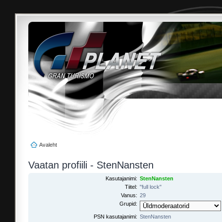
Avaleht
Vaatan profiili - StenNansten
Kasutajanimi:
StenNansten
Tiitel:
"full lock"
Vanus:
29
Grupid:
PSN kasutajanimi:
StenNansten