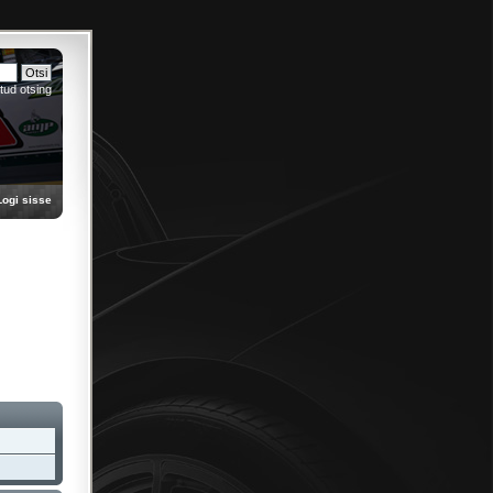
tud otsing
Logi sisse