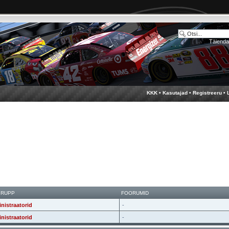
Täienda
KKK
•
Kasutajad
•
Registreeru
•
GRUPP
FOORUMID
nistraatorid
-
nistraatorid
-