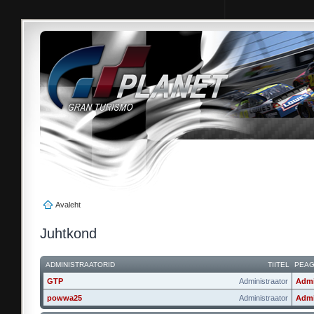
Avaleht
Juhtkond
ADMINISTRAATORID
TIITEL
PEA
GTP
Administraator
Admi
powwa25
Administraator
Admi