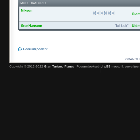
MODERAATORID
Nikson
Üldm
StenNansten
"full lock"
Üldm
Foorumi pealeht
GRAN TURI
Copyright © 2012-2022
Gran Turismo Planet
| Foorum jookseb
phpBB
mootoril, serverite