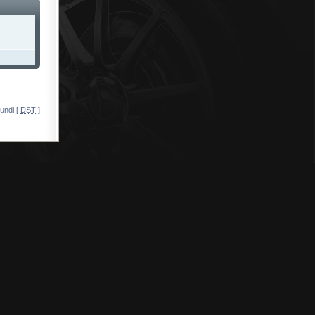
undi [
DST
]