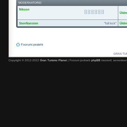
MODERAATORID
Nikson
Üldm
StenNansten
"full lock"
Üldm
Foorumi pealeht
GRAN TURI
Copyright © 2012-2022
Gran Turismo Planet
| Foorum jookseb
phpBB
mootoril, serverite