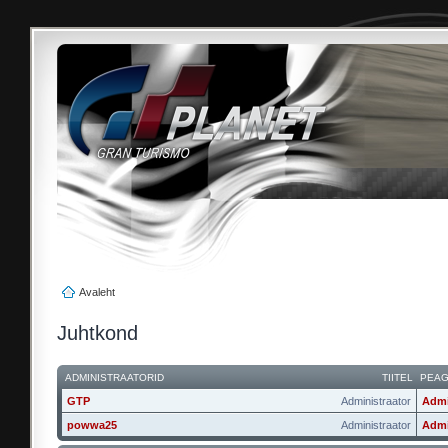
Avaleht
Juhtkond
ADMINISTRAATORID
TIITEL
PEA
GTP
Administraator
Admi
powwa25
Administraator
Admi