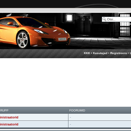
Täienda
KKK
•
Kasutajad
•
Registreeru
•
GRUPP
FOORUMID
nistraatorid
-
nistraatorid
-