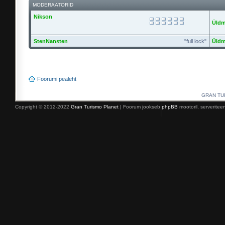
MODERAATORID
Nikson
Üldm
StenNansten
"full lock"
Üldm
Foorumi pealeht
GRAN TURI
Copyright © 2012-2022
Gran Turismo Planet
| Foorum jookseb
phpBB
mootoril, serverite