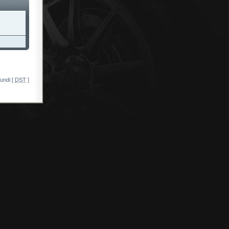
undi [
DST
]