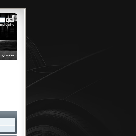
tud otsing
Logi sisse