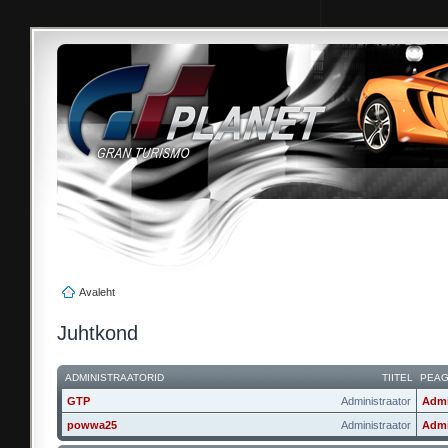
Avaleht
Juhtkond
ADMINISTRAATORID
TIITEL
PEA
GTP
Administraator
Admi
powwa25
Administraator
Admi