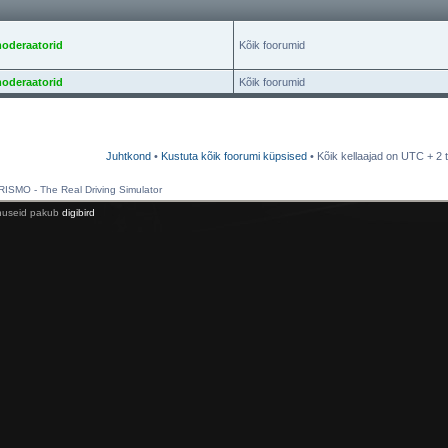
oderaatorid
Kõik foorumid
oderaatorid
Kõik foorumid
Juhtkond
•
Kustuta kõik foorumi küpsised
• Kõik kellaajad on UTC + 2 t
SMO - The Real Driving Simulator
enuseid pakub
digibird