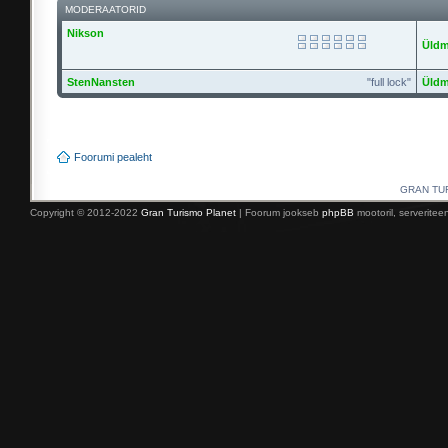
MODERAATORID
Nikson
Üldm
StenNansten
"full lock"
Üldm
Foorumi pealeht
GRAN TURI
Copyright © 2012-2022
Gran Turismo Planet
| Foorum jookseb
phpBB
mootoril, serverite