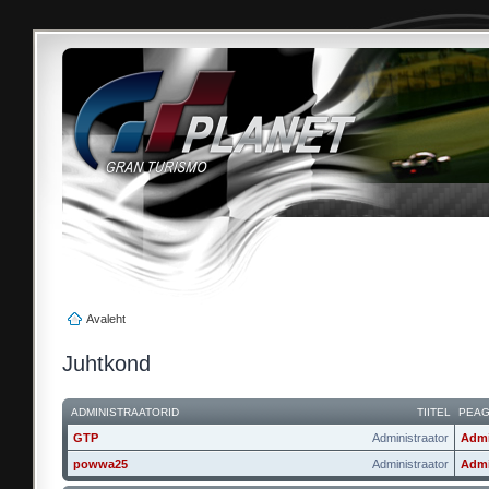
Avaleht
Juhtkond
ADMINISTRAATORID
TIITEL
PEA
GTP
Administraator
Admi
powwa25
Administraator
Admi