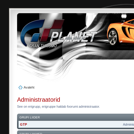
Avaleht
Administraatorid
See on erigrupp, erigruppe haldab foorumi administraator.
GRUPI LIIDER
GTP
Adminis