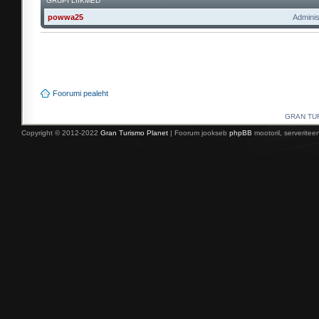
GRUPI LIIKMED
powwa25
Adminis
Foorumi pealeht
GRAN TURI
Copyright © 2012-2022
Gran Turismo Planet
| Foorum jookseb
phpBB
mootoril, serverite