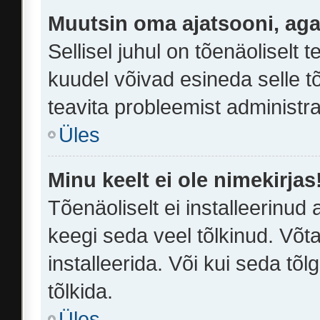
Muutsin oma ajatsooni, aga 
Sellisel juhul on tõenäoliselt
kuudel võivad esineda selle t
teavita probleemist administra
Üles
Minu keelt ei ole nimekirjas
Tõenäoliselt ei installeerinud 
keegi seda veel tõlkinud. Võt
installeerida. Või kui seda tõl
tõlkida.
Üles