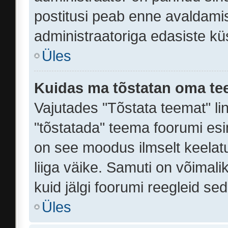
postitusi peab enne avaldami
administraatoriga edasiste kü
Üles
Kuidas ma tõstatan oma te
Vajutades "Tõstata teemat" li
"tõstatada" teema foorumi esim
on see moodus ilmselt keelatud
liiga väike. Samuti on võimali
kuid jälgi foorumi reegleid se
Üles