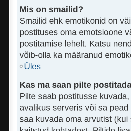
Mis on smailid?
Smailid ehk emotikonid on väi
postituses oma emotsioone vä
postitamise lehelt. Katsu nend
võib-olla ka määranud emotikon
Üles
Kas ma saan pilte postitad
Pilte saab postitusse kuvada
avalikus serveris või sa pead 
saa kuvada oma arvutist (kui 
kaitstud kohtadest. Piltide li