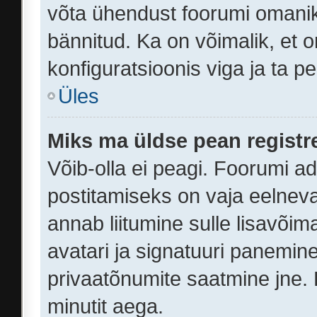
võta ühendust foorumi omanik
bännitud. Ka on võimalik, et 
konfiguratsioonis viga ja ta p
Üles
Miks ma üldse pean regist
Võib-olla ei peagi. Foorumi a
postitamiseks on vaja eelneval
annab liitumine sulle lisavõima
avatari ja signatuuri panemine
privaatõnumite saatmine jne. 
minutit aega.