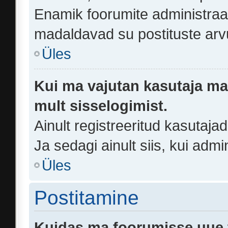
Enamik foorumite administraa
madaldavad su postituste arv
Üles
Kui ma vajutan kasutaja mail
mult sisselogimist.
Ainult registreeritud kasutaj
Ja sedagi ainult siis, kui adm
Üles
Postitamine
Kuidas ma foorumisse uue