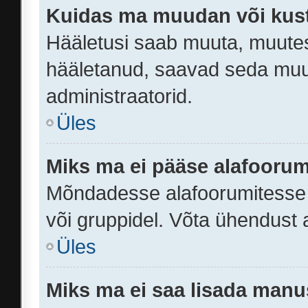
Kuidas ma muudan või kust
Hääletusi saab muuta, muutes 
hääletanud, saavad seda muut
administraatorid.
Üles
Miks ma ei pääse alafooru
Mõndadesse alafoorumitesse on
või gruppidel. Võta ühendust a
Üles
Miks ma ei saa lisada manu