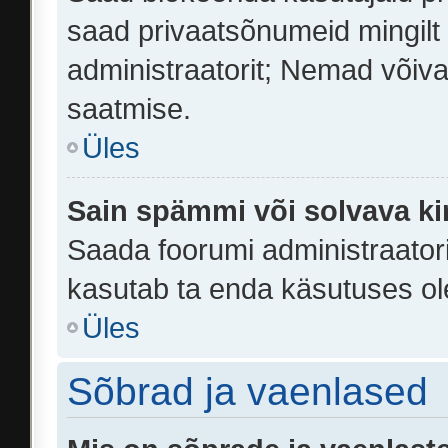
saad privaatsõnumeid mingilt k
administraatorit; Nemad võiva
saatmise.
Üles
Sain spämmi või solvava ki
Saada foorumi administraatoril
kasutab ta enda käsutuses ol
Üles
Sõbrad ja vaenlased