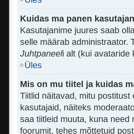
Kuidas ma panen kasutajan
Kasutajanime juures saab olla 
selle määrab administraator. 
Juhtpaneel
i alt (kui avatarid
Üles
Mis on mu tiitel ja kuidas
Tiitlid näitavad, mitu postitust
kasutajaid, näiteks moderaato
saa tiitleid muuta, kuna need
foorumit, tehes mõttetuid posti