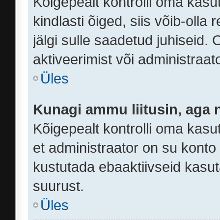
Kõigepealt kontrolli oma kasu
kindlasti õiged, siis võib-oll
jälgi sulle saadetud juhiseid.
aktiveerimist või administraa
Üles
Kunagi ammu liitusin, aga 
Kõigepealt kontrolli oma kasu
et administraator on su konto
kustutada ebaaktiivseid kasu
suurust.
Üles