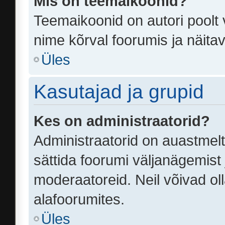
Mis on teemaikoonid?
Teemaikoonid on autori poolt 
nime kõrval foorumis ja näita
Üles
Kasutajad ja grupid
Kes on administraatorid?
Administraatorid on auastmel
sättida foorumi väljanägemist
moderaatoreid. Neil võivad ol
alafoorumites.
Üles