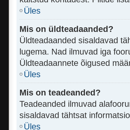
Üles
Mis on üldteadaanded?
Üldteadaanded sisaldavad täht
lugema. Nad ilmuvad iga fooru
Üldteadaannete õigused määr
Üles
Mis on teadeanded?
Teadeanded ilmuvad alafoorumi
sisaldavad tähtsat informatsi
Üles