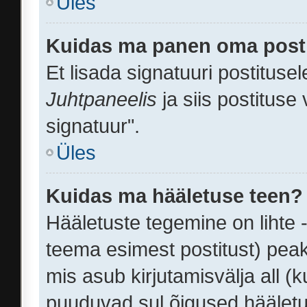
Üles
Kuidas ma panen oma posti
Et lisada signatuuri postituse
Juhtpaneelis
ja siis postituse
signatuur".
Üles
Kuidas ma hääletuse teen?
Hääletuste tegemine on lihte 
teema esimest postitust) pe
mis asub kirjutamisvälja all (k
puuduvad sul õigused häälet