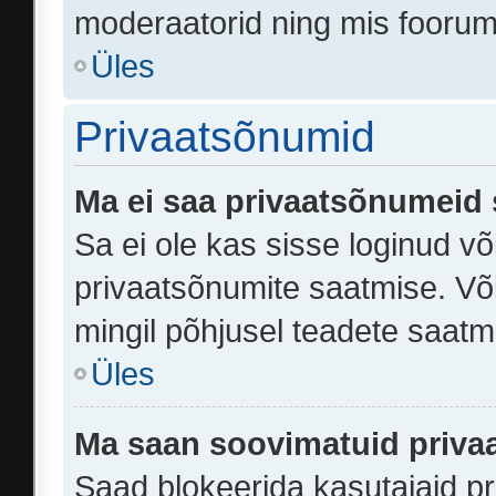
moderaatorid ning mis fooru
Üles
Privaatsõnumid
Ma ei saa privaatsõnumeid 
Sa ei ole kas sisse loginud v
privaatsõnumite saatmise. Võib
mingil põhjusel teadete saatm
Üles
Ma saan soovimatuid priva
Saad blokeerida kasutajaid pr