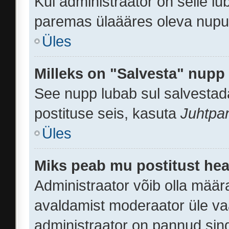
Kui administraator on selle l
paremas ülaääres oleva nupu
Üles
Milleks on "Salvesta" nupp
See nupp lubab sul salvestada
postituse seis, kasuta
Juhtpa
Üles
Miks peab mu postitust hea
Administraator võib olla määr
avaldamist moderaator üle va
administraator on pannud sind