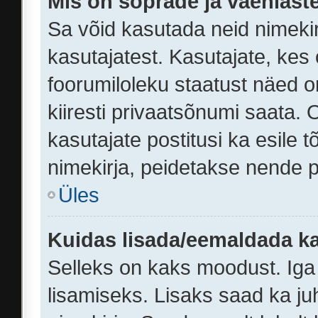
Mis on sõprade ja vaenlaste
Sa võid kasutada neid nimeki
kasutajatest. Kasutajate, kes
foorumiloleku staatust näed o
kiiresti privaatsõnumi saata. O
kasutajate postitusi ka esile t
nimekirja, peidetakse nende p
Üles
Kuidas lisada/eemaldada ka
Selleks on kaks moodust. Iga k
lisamiseks. Lisaks saad ka ju