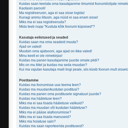
Kuidas saan keelata oma kasutajanime ilmumist foorumilolijate nimeki
Kaotasin parooli!
Ma registreerusin, aga ei saa sisse logida!
Kunagi ammu liitusin, aga nüüd ei saa enam sisse!
Miks ma ei saa registreeruda?
Mida teeb nupp "Kustuta kõik foorumi küpsised"?
Kasutaja eelistused ja seaded
Kuidas saan ma oma seadeid muuta?
Ajad on valed!
Muutsin oma ajatsooni, aga ajad on ikka valed!
Minu keelt ei ole nimekirjas!
Kuidas ma panen kasutajanime juurde omale pildi?
Mis on mu tiitel ja kuidas ma seda muudan?
Kui ma vajutan kasutaja maili lingi peale, siis küsib foorum mult sissel
Postitamine
Kuidas ma foorumisse uue teema teen?
Kuidas ma muudan/kustutan postitusi?
Kuidas ma panen oma postitusele signatuuri juurde?
Kuidas ma hääletuse teen?
Miks ma ei saa lisada hääletuse valikuid?
Kuidas ma muudan või kustutan hääletuse?
Miks ma ei pääse alafoorumisse?
Miks ma ei saa lisada manuseid?
Miks ma hoiatuse sain?
Kuidas ma saan raporteerida postitusest?