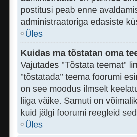
postitusi peab enne avaldami
administraatoriga edasiste kü
Üles
Kuidas ma tõstatan oma te
Vajutades "Tõstata teemat" li
"tõstatada" teema foorumi esim
on see moodus ilmselt keelatud
liiga väike. Samuti on võimali
kuid jälgi foorumi reegleid se
Üles