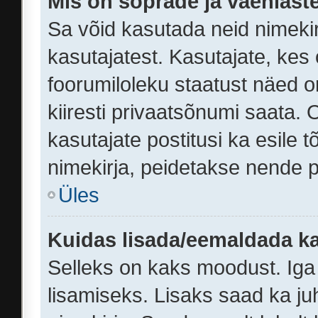
Mis on sõprade ja vaenlaste
Sa võid kasutada neid nimeki
kasutajatest. Kasutajate, kes
foorumiloleku staatust näed o
kiiresti privaatsõnumi saata. O
kasutajate postitusi ka esile t
nimekirja, peidetakse nende p
Üles
Kuidas lisada/eemaldada ka
Selleks on kaks moodust. Iga k
lisamiseks. Lisaks saad ka ju