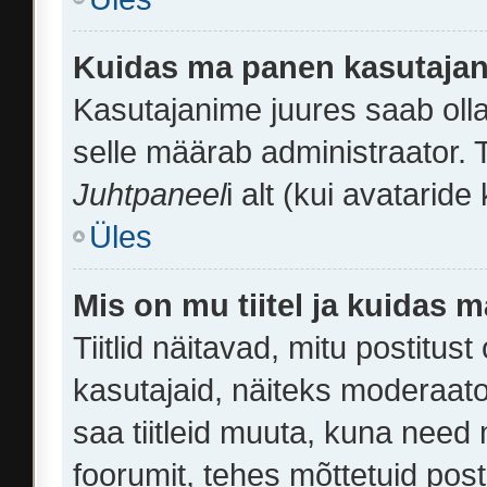
Kuidas ma panen kasutajan
Kasutajanime juures saab olla 
selle määrab administraator. 
Juhtpaneel
i alt (kui avatarid
Üles
Mis on mu tiitel ja kuidas
Tiitlid näitavad, mitu postitust
kasutajaid, näiteks moderaato
saa tiitleid muuta, kuna need
foorumit, tehes mõttetuid posti