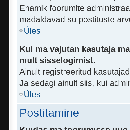
Enamik foorumite administraa
madaldavad su postituste arv
Üles
Kui ma vajutan kasutaja mail
mult sisselogimist.
Ainult registreeritud kasutaj
Ja sedagi ainult siis, kui adm
Üles
Postitamine
Kuidas ma foorumisse uue