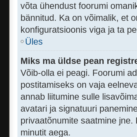
võta ühendust foorumi omanik
bännitud. Ka on võimalik, et 
konfiguratsioonis viga ja ta p
Üles
Miks ma üldse pean regist
Võib-olla ei peagi. Foorumi a
postitamiseks on vaja eelneval
annab liitumine sulle lisavõima
avatari ja signatuuri panemine
privaatõnumite saatmine jne. 
minutit aega.