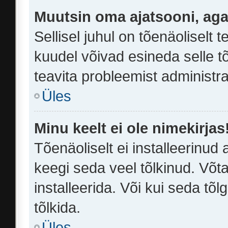
Muutsin oma ajatsooni, aga 
Sellisel juhul on tõenäoliselt
kuudel võivad esineda selle t
teavita probleemist administra
Üles
Minu keelt ei ole nimekirjas
Tõenäoliselt ei installeerinud 
keegi seda veel tõlkinud. Võt
installeerida. Või kui seda tõl
tõlkida.
Üles