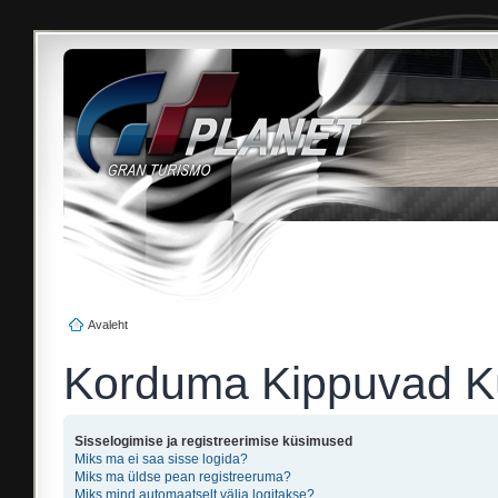
Avaleht
Korduma Kippuvad 
Sisselogimise ja registreerimise küsimused
Miks ma ei saa sisse logida?
Miks ma üldse pean registreeruma?
Miks mind automaatselt välja logitakse?