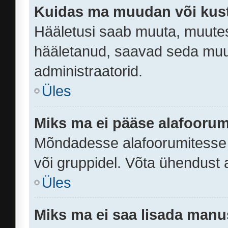
Kuidas ma muudan või kust
Hääletusi saab muuta, muutes 
hääletanud, saavad seda muut
administraatorid.
Üles
Miks ma ei pääse alafooru
Mõndadesse alafoorumitesse on
või gruppidel. Võta ühendust a
Üles
Miks ma ei saa lisada manu