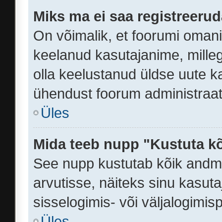
Miks ma ei saa registreeru
On võimalik, et foorumi omani
keelanud kasutajanime, milleg
olla keelustanud üldse uute ka
ühendust foorum administraato
Üles
Mida teeb nupp "Kustuta k
See nupp kustutab kõik andm
arvutisse, näiteks sinu kasuta
sisselogimis- või väljalogimi
Üles