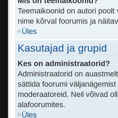
Mis on teemaikoonid?
Teemaikoonid on autori poolt 
nime kõrval foorumis ja näita
Üles
Kasutajad ja grupid
Kes on administraatorid?
Administraatorid on auastmel
sättida foorumi väljanägemist
moderaatoreid. Neil võivad ol
alafoorumites.
Üles