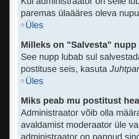
Kui administraator on selle l
paremas ülaääres oleva nupu
Üles
Milleks on "Salvesta" nupp
See nupp lubab sul salvestada
postituse seis, kasuta
Juhtpa
Üles
Miks peab mu postitust hea
Administraator võib olla määr
avaldamist moderaator üle va
administraator on pannud sind