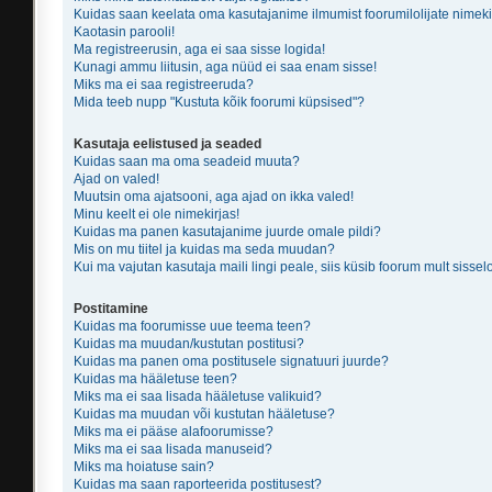
Kuidas saan keelata oma kasutajanime ilmumist foorumilolijate nimeki
Kaotasin parooli!
Ma registreerusin, aga ei saa sisse logida!
Kunagi ammu liitusin, aga nüüd ei saa enam sisse!
Miks ma ei saa registreeruda?
Mida teeb nupp "Kustuta kõik foorumi küpsised"?
Kasutaja eelistused ja seaded
Kuidas saan ma oma seadeid muuta?
Ajad on valed!
Muutsin oma ajatsooni, aga ajad on ikka valed!
Minu keelt ei ole nimekirjas!
Kuidas ma panen kasutajanime juurde omale pildi?
Mis on mu tiitel ja kuidas ma seda muudan?
Kui ma vajutan kasutaja maili lingi peale, siis küsib foorum mult sissel
Postitamine
Kuidas ma foorumisse uue teema teen?
Kuidas ma muudan/kustutan postitusi?
Kuidas ma panen oma postitusele signatuuri juurde?
Kuidas ma hääletuse teen?
Miks ma ei saa lisada hääletuse valikuid?
Kuidas ma muudan või kustutan hääletuse?
Miks ma ei pääse alafoorumisse?
Miks ma ei saa lisada manuseid?
Miks ma hoiatuse sain?
Kuidas ma saan raporteerida postitusest?