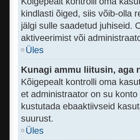
Kõigepealt kontrolli oma kasu
kindlasti õiged, siis võib-oll
jälgi sulle saadetud juhiseid.
aktiveerimist või administraa
Üles
Kunagi ammu liitusin, aga 
Kõigepealt kontrolli oma kasu
et administraator on su konto
kustutada ebaaktiivseid kasu
suurust.
Üles