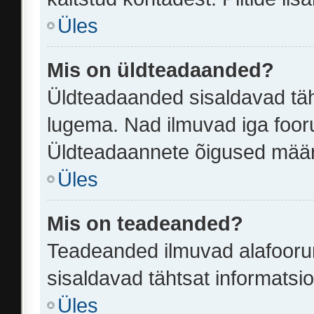
Üles
Mis on üldteadaanded?
Üldteadaanded sisaldavad täht
lugema. Nad ilmuvad iga fooru
Üldteadaannete õigused määr
Üles
Mis on teadeanded?
Teadeanded ilmuvad alafoorumi
sisaldavad tähtsat informatsi
Üles