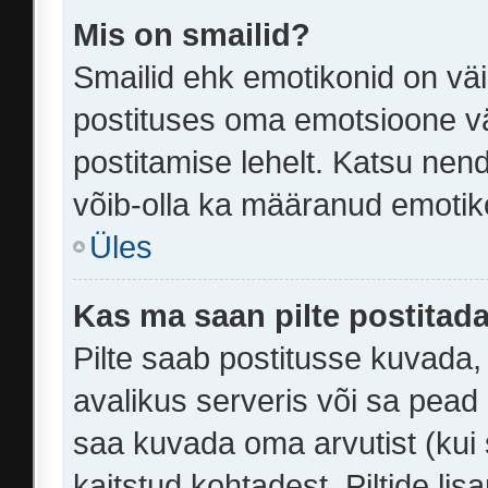
Mis on smailid?
Smailid ehk emotikonid on väi
postituses oma emotsioone vä
postitamise lehelt. Katsu nend
võib-olla ka määranud emotikon
Üles
Kas ma saan pilte postitad
Pilte saab postitusse kuvada
avalikus serveris või sa pead 
saa kuvada oma arvutist (kui 
kaitstud kohtadest. Piltide li