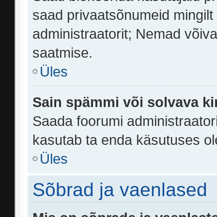
saad privaatsõnumeid mingilt k
administraatorit; Nemad võiva
saatmise.
Üles
Sain spämmi või solvava ki
Saada foorumi administraatoril
kasutab ta enda käsutuses ol
Üles
Sõbrad ja vaenlased