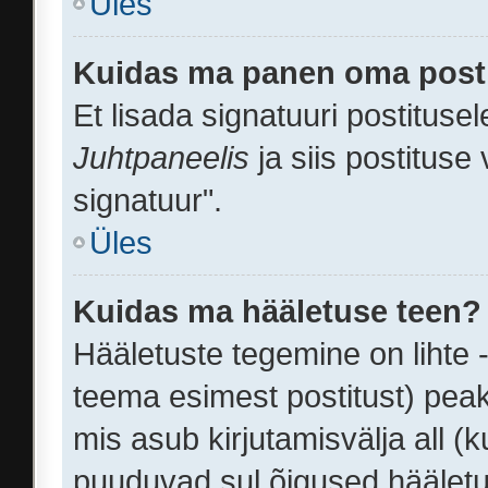
Üles
Kuidas ma panen oma posti
Et lisada signatuuri postituse
Juhtpaneelis
ja siis postituse
signatuur".
Üles
Kuidas ma hääletuse teen?
Hääletuste tegemine on lihte 
teema esimest postitust) pe
mis asub kirjutamisvälja all (k
puuduvad sul õigused häälet