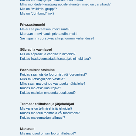
Miks mõndade kasutajagruppide liikmete nimed on värvilised?
Mis on "Vaikimisi grupp"?
Mis on "Juhtkond" link?
Privaatsõnumid
Ma ei saa privaatsõnumeid saata!
Ma saan soovimatuid privaatsõnumeid!
Sain spämmi või solvava kirja foorumi vahendusel!
Sõbrad ja vaenlased
Mis on sõprade ja vaenlaste nimekiri?
Kuidas lisada/eemaldada kasutajaid nimekirjast?
Foorumitest otsimine
Kuidas saan otsida foorumist või foorumitest?
Miks mu otsingul pole vasteid?
Miks saan ma otsingu vastuseks tühja lehe?
Kuidas ma otsin kasutajaid?
Kuidas ma leian omaenda postitused?
Teemade tellimised ja järjehoidjad
Mis vahe on tellimisel ja järjehoidjal?
Kuidas ma tellin teemasid või foorumeid?
Kuidas ma eemaldan tellimusi?
Manused
Mis manused on siin foorumil lubatud?