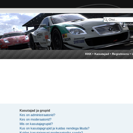
Täienda
KKK
•
Kasutajad
•
Registreeru
•
Kasutajad ja grupid
Kes on administraatorid?
Kes on moderaatorid?
Mis on kasutajagrupid?
Kus on kasutajagrupid ja kuidas nendega liituda?
Kuidas kasutajagrupi moderaatoriks saada?