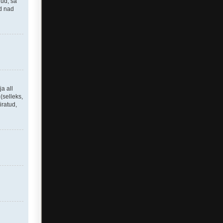
nud, sa
id nad
a all
(selleks,
iratud,