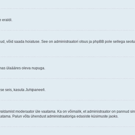
 eraldi.
kunud, võid saada hoiatuse. See on administraatori otsus ja phpBB pole sellega seot
emas ülaääres oleva nupuga.
use seis, kasuta
Juhtpaneel
i.
valdamist moderaator üle vaatama. Ka on võimalik, et administraator on pannud si
vaatama. Palun võta ühendust administraatoriga edasiste küsimuste jaoks.