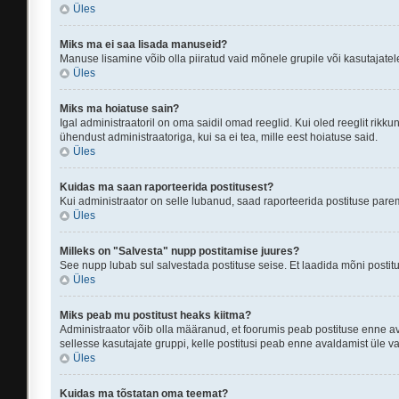
Üles
Miks ma ei saa lisada manuseid?
Manuse lisamine võib olla piiratud vaid mõnele grupile või kasutajatele
Üles
Miks ma hoiatuse sain?
Igal administraatoril on oma saidil omad reeglid. Kui oled reeglit rik
ühendust administraatoriga, kui sa ei tea, mille eest hoiatuse said.
Üles
Kuidas ma saan raporteerida postitusest?
Kui administraator on selle lubanud, saad raporteerida postituse par
Üles
Milleks on "Salvesta" nupp postitamise juures?
See nupp lubab sul salvestada postituse seise. Et laadida mõni postit
Üles
Miks peab mu postitust heaks kiitma?
Administraator võib olla määranud, et foorumis peab postituse enne a
sellesse kasutajate gruppi, kelle postitusi peab enne avaldamist üle 
Üles
Kuidas ma tõstatan oma teemat?