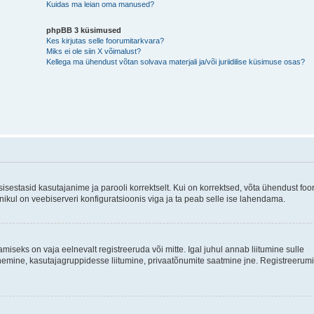
Kuidas ma leian oma manused?
phpBB 3 küsimused
Kes kirjutas selle foorumitarkvara?
Miks ei ole siin X võimalust?
Kellega ma ühendust võtan solvava materjali ja/või juriidilise küsimuse osas?
 sisestasid kasutajanime ja parooli korrektselt. Kui on korrektsed, võta ühendust foo
ikul on veebiserveri konfiguratsioonis viga ja ta peab selle ise lahendama.
amiseks on vaja eelnevalt registreeruda või mitte. Igal juhul annab liitumine sulle
 panemine, kasutajagruppidesse liitumine, privaatõnumite saatmine jne. Registreerum