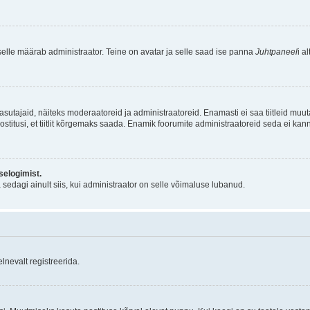
 selle määrab administraator. Teine on avatar ja selle saad ise panna
Juhtpaneel
i al
d kasutajaid, näiteks moderaatoreid ja administraatoreid. Enamasti ei saa tiitleid muu
stitusi, et tiitlit kõrgemaks saada. Enamik foorumite administraatoreid seda ei kann
selogimist.
sedagi ainult siis, kui administraator on selle võimaluse lubanud.
lnevalt registreerida.