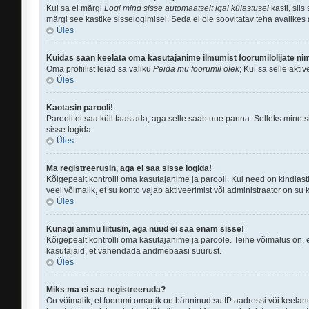
Kui sa ei märgi
Logi mind sisse automaatselt igal külastusel
kasti, siis
märgi see kastike sisselogimisel. Seda ei ole soovitatav teha avalikes 
Üles
Kuidas saan keelata oma kasutajanime ilmumist foorumilolijate ni
Oma profiilist leiad sa valiku
Peida mu foorumil olek
; Kui sa selle akti
Üles
Kaotasin parooli!
Parooli ei saa küll taastada, aga selle saab uue panna. Selleks mine si
sisse logida.
Üles
Ma registreerusin, aga ei saa sisse logida!
Kõigepealt kontrolli oma kasutajanime ja parooli. Kui need on kindlasti
veel võimalik, et su konto vajab aktiveerimist või administraator on su
Üles
Kunagi ammu liitusin, aga nüüd ei saa enam sisse!
Kõigepealt kontrolli oma kasutajanime ja paroole. Teine võimalus on, 
kasutajaid, et vähendada andmebaasi suurust.
Üles
Miks ma ei saa registreeruda?
On võimalik, et foorumi omanik on bänninud su IP aadressi või keelanu