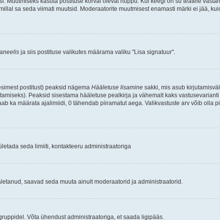
si. Muutmiseks kasuta postituse kõrval olevat nuppu. Kui keegi on su teatele vasta
 millal sa seda viimati muutsid. Moderaatorite muutmisest enamasti märki ei jää, ku
aneelis
ja siis postituse valikutes määrama valiku "Lisa signatuur".
 esimest postitust) peaksid nägema
Hääletuse lisamine
sakki, mis asub kirjutamisvälj
tamiseks). Peaksid sisestama hääletuse pealkirja ja vähemalt kaks vastusevarianti 
ab ka määrata ajalimiidi, 0 tähendab piiramatut aega. Valikvastuste arv võib olla pi
letada seda limiiti, kontakteeru administraatoriga
äletanud, saavad seda muuta ainult moderaatorid ja administraatorid.
gruppidel. Võta ühendust administraatoriga, et saada ligipääs.