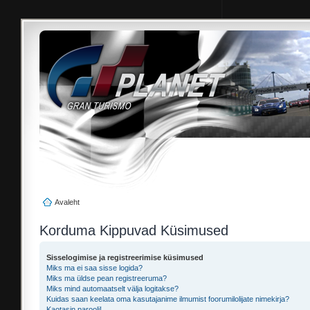
Avaleht
Korduma Kippuvad Küsimused
Sisselogimise ja registreerimise küsimused
Miks ma ei saa sisse logida?
Miks ma üldse pean registreeruma?
Miks mind automaatselt välja logitakse?
Kuidas saan keelata oma kasutajanime ilmumist foorumilolijate nimekirja?
Kaotasin parooli!