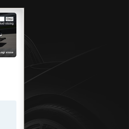
tud otsing
Logi sisse