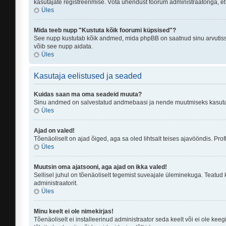
kasutajate registreerimise. Võta ühendust foorum administraatoriga, et
Üles
Mida teeb nupp "Kustuta kõik foorumi küpsised"?
See nupp kustutab kõik andmed, mida phpBB on saatnud sinu arvutisse,
võib see nupp aidata.
Üles
Kasutaja eelistused ja seaded
Kuidas saan ma oma seadeid muuta?
Sinu andmed on salvestatud andmebaasi ja nende muutmiseks kasut
Üles
Ajad on valed!
Tõenäoliselt on ajad õiged, aga sa oled lihtsalt teises ajavööndis. Profi
Üles
Muutsin oma ajatsooni, aga ajad on ikka valed!
Sellisel juhul on tõenäoliselt tegemist suveajale üleminekuga. Teatud 
administraatorit.
Üles
Minu keelt ei ole nimekirjas!
Tõenäoliselt ei installeerinud administraator seda keelt või ei ole keeg