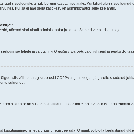
 sa jääd sisselogituks ainult foorumi kasutamise ajaks. Kui tahad alati sisse logitud o
arvutites. Kui sa ei näe seda kastikest, on administraator selle keelanud.
mekirja?
veerid, näevad sind ainult administraator ja sa ise. Sa oled varjatud kasutaja.
sselogimise lehele ja vajuta linki
Unustasin parooli
. Jälgi juhiseid ja peaksidki ta
 õiged, siis võib-olla registreerusid COPPA tingimustega - jälgi sulle saadetud juhi
 konto sulgenud.
et administraator on su konto kustutanud. Foorumitel on tavaks kustutada ebaaktiiv
d kasutajanime, millega üritasid registreeruda. Omanik võib olla keelustanud ülds