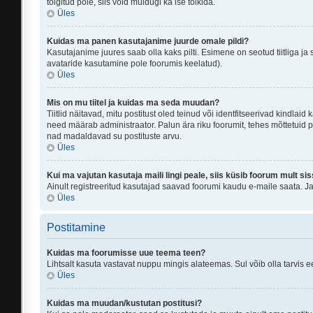
tõlgitud pole, siis võid muidugi ka ise tõlkida.
Üles
Kuidas ma panen kasutajanime juurde omale pildi?
Kasutajanime juures saab olla kaks pilti. Esimene on seotud tiitliga ja
avataride kasutamine pole foorumis keelatud).
Üles
Mis on mu tiitel ja kuidas ma seda muudan?
Tiitlid näitavad, mitu postitust oled teinud või identfitseerivad kindlai
need määrab administraator. Palun ära riku foorumit, tehes mõttetuid po
nad madaldavad su postituste arvu.
Üles
Kui ma vajutan kasutaja maili lingi peale, siis küsib foorum mult sis
Ainult registreeritud kasutajad saavad foorumi kaudu e-maile saata. Ja 
Üles
Postitamine
Kuidas ma foorumisse uue teema teen?
Lihtsalt kasuta vastavat nuppu mingis alateemas. Sul võib olla tarvis ee
Üles
Kuidas ma muudan/kustutan postitusi?