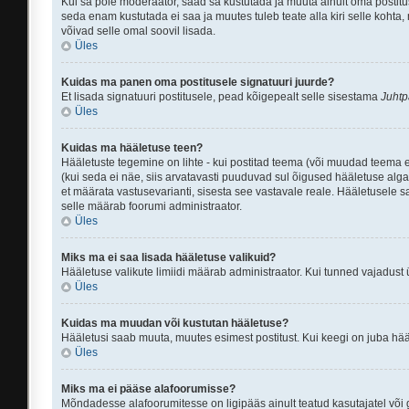
Kui sa pole moderaator, saad sa kustutada ja muuta ainult oma postitu
seda enam kustutada ei saa ja muutes tuleb teate alla kiri selle kohta,
võivad selle omal soovil lisada.
Üles
Kuidas ma panen oma postitusele signatuuri juurde?
Et lisada signatuuri postitusele, pead kõigepealt selle sisestama
Juhtp
Üles
Kuidas ma hääletuse teen?
Hääletuste tegemine on lihte - kui postitad teema (või muudad teema
(kui seda ei näe, siis arvatavasti puuduvad sul õigused hääletuse alga
et määrata vastusevarianti, sisesta see vastavale reale. Hääletusele sa
selle määrab foorumi administraator.
Üles
Miks ma ei saa lisada hääletuse valikuid?
Hääletuse valikute limiidi määrab administraator. Kui tunned vajadust ü
Üles
Kuidas ma muudan või kustutan hääletuse?
Hääletusi saab muuta, muutes esimest postitust. Kui keegi on juba hä
Üles
Miks ma ei pääse alafoorumisse?
Mõndadesse alafoorumitesse on ligipääs ainult teatud kasutajatel või 