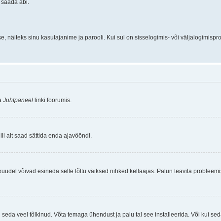
 saada abi.
 näiteks sinu kasutajanime ja parooli. Kui sul on sisselogimis- või väljalogimisp
a
Juhtpaneel
linki foorumis.
ili alt saad sättida enda ajavööndi.
kuudel võivad esineda selle tõttu väiksed nihked kellaajas. Palun teavita probleemi
i seda veel tõlkinud. Võta temaga ühendust ja palu tal see installeerida. Või kui se