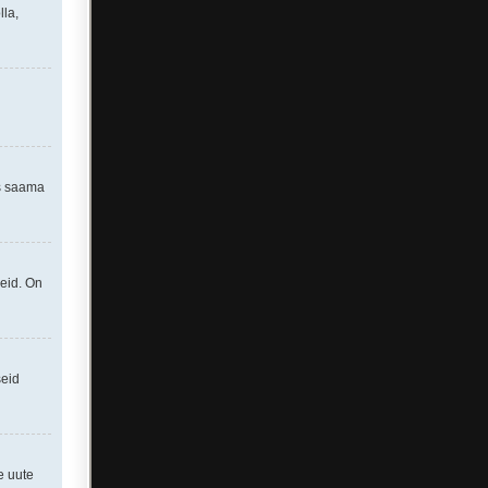
lla,
as saama
seid. On
seid
e uute