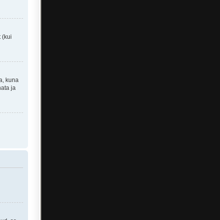
t (kui
ta, kuna
ata ja