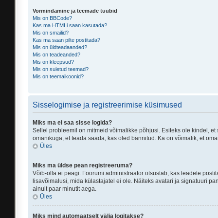
Vormindamine ja teemade tüübid
Mis on BBCode?
Kas ma HTMLi saan kasutada?
Mis on smailid?
Kas ma saan pilte postitada?
Mis on üldteadaanded?
Mis on teadeanded?
Mis on kleepsud?
Mis on suletud teemad?
Mis on teemaikoonid?
Sisselogimise ja registreerimise küsimused
Miks ma ei saa sisse logida?
Sellel probleemil on mitmeid võimalikke põhjusi. Esiteks ole kindel, et
omanikuga, et teada saada, kas oled bännitud. Ka on võimalik, et oman
Üles
Miks ma üldse pean registreeruma?
Võib-olla ei peagi. Foorumi administraator otsustab, kas teadete postit
lisavõimalusi, mida külastajatel ei ole. Näiteks avatari ja signatuuri
ainult paar minutit aega.
Üles
Miks mind automaatselt välja logitakse?