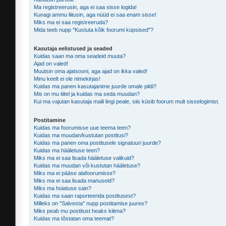
Ma registreerusin, aga ei saa sisse logida!
Kunagi ammu liitusin, aga nüüd ei saa enam sisse!
Miks ma ei saa registreeruda?
Mida teeb nupp "Kustuta kõik foorumi küpsised"?
Kasutaja eelistused ja seaded
Kuidas saan ma oma seadeid muuta?
Ajad on valed!
Muutsin oma ajatsooni, aga ajad on ikka valed!
Minu keelt ei ole nimekirjas!
Kuidas ma panen kasutajanime juurde omale pildi?
Mis on mu tiitel ja kuidas ma seda muudan?
Kui ma vajutan kasutaja maili lingi peale, siis küsib foorum mult sisselogimist.
Postitamine
Kuidas ma foorumisse uue teema teen?
Kuidas ma muudan/kustutan postitusi?
Kuidas ma panen oma postitusele signatuuri juurde?
Kuidas ma hääletuse teen?
Miks ma ei saa lisada hääletuse valikuid?
Kuidas ma muudan või kustutan hääletuse?
Miks ma ei pääse alafoorumisse?
Miks ma ei saa lisada manuseid?
Miks ma hoiatuse sain?
Kuidas ma saan raporteerida postitusest?
Milleks on "Salvesta" nupp postitamise juures?
Miks peab mu postitust heaks kiitma?
Kuidas ma tõstatan oma teemat?